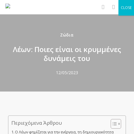
Men
Skip
CLOSE
to
search
main
content
Ζώδια
Λέων: Ποιες είναι οι κρυμμένες
δυνάμεις του
12/05/2023
Περιεχόμενα Άρθρου
Ο Λέων φημίζεται για την ενέργεια, τη δημιουργικότητα