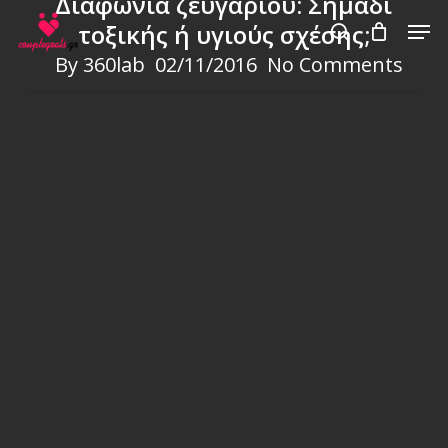
Διαφωνία ζευγαριού: Σημάδι
Skip
Men
τοξικής ή υγιούς σχέσης;
to
search
By
360lab
02/11/2016
No Comments
main
content