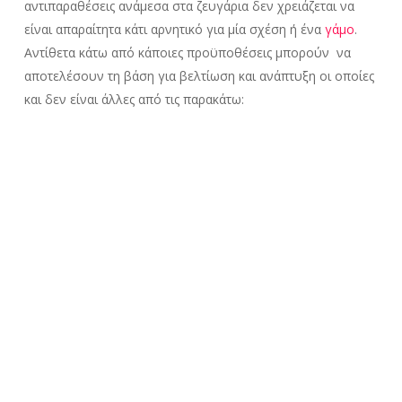
αντιπαραθέσεις ανάμεσα στα ζευγάρια δεν χρειάζεται να
είναι απαραίτητα κάτι αρνητικό για μία σχέση ή ένα
γάμο
.
Αντίθετα κάτω από κάποιες προϋποθέσεις μπορούν να
αποτελέσουν τη βάση για βελτίωση και ανάπτυξη οι οποίες
και δεν είναι άλλες από τις παρακάτω:
Κατανόηση της οπτικής με την οποία βλέπει το θέμα ο
σύντροφός μας
Αμέσως μετά την αντιπαράθεση θα πρέπει να υπάρξει
ανοικτή συζήτηση σχετικά με αυτή
Ακούστε την άποψη του συντρόφου σας χωρίς να τον
διακόπτετε προσπαθώντας να επιβάλλετε τη δική σας.
Ποιο είναι το κλειδί προκειμένου να κατανοήσουμε
τα παραπάνω;
Διαφωνίες είναι αναπόφευκτο να
υπάρχουν ανάμεσα στα ζευγάρια. Είναι εξαιρετικά σπάνιο –
αν όχι αδύνατο, να συμφωνούμε σε όλα με κάποιον.
Διαφωνία ωστόσο ή ακόμα και αντιπαράθεση δεν σημαίνει