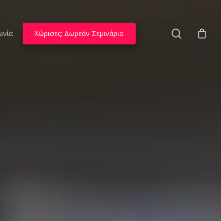
search
ωνία
Χώρισες; Δωρεάν Σεμινάριο