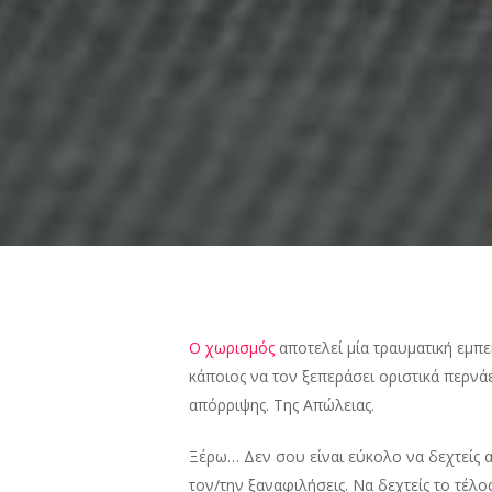
Ο χωρισμός
αποτελεί μία τραυματική εμπε
κάποιος να τον ξεπεράσει οριστικά περνά
απόρριψης. Της Απώλειας.
Ξέρω… Δεν σου είναι εύκολο να δεχτείς α
τον/την ξαναφιλήσεις. Να δεχτείς το τέλος