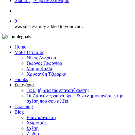
Χώρισες; Δωρεάν Σεμινάριο
search
0
was successfully added to your cart.
Home
Μάθε Για Εμάς
Νίκος Ανδρέου
Γιώργος Γεωργίου
Μαίρη Καλδή
Χρυσάνθη Τζιράρκα
ebooks
Σεμινάρια
Τα 6 βήματα της επανασύνδεσης
Οι 7 κανόνες για να βρεις & να δημιουργήσεις την
σχέση που σου αξίζει
Coaching
Blog
Επανασύνδεση
Χωρισμός
Σχέση
Ζώδια