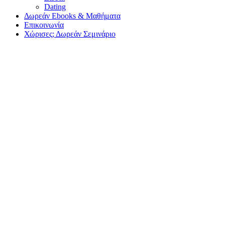
Dating
Δωρεάν Ebooks & Μαθήματα
Επικοινωνία
Χώρισες; Δωρεάν Σεμινάριο
Είσαι έτοιμη/ος να λύσεις το ζήτημα που σε
απασχολεί; Κλείσε ΣΗΜΕΡΑ την συνεδρία
σου.
Κλείσε τη Συνεδρία σου