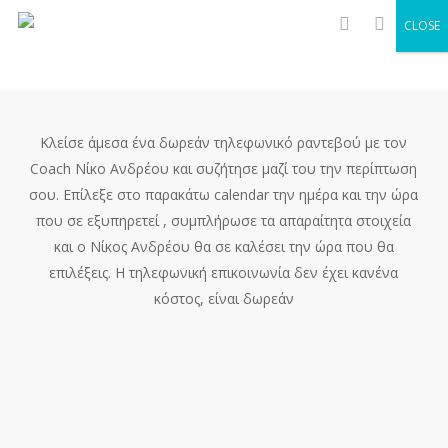
Men
Skip
CLOSE
to
search
main
content
Κλείσε άμεσα ένα δωρεάν τηλεφωνικό ραντεβού με τον
Coach Νίκο Ανδρέου και συζήτησε μαζί του την περίπτωση
σου. Επίλεξε στο παρακάτω calendar την ημέρα και την ώρα
που σε εξυπηρετεί , συμπλήρωσε τα απαραίτητα στοιχεία
και ο Νίκος Ανδρέου θα σε καλέσει την ώρα που θα
επιλέξεις. Η τηλεφωνική επικοινωνία δεν έχει κανένα
κόστος, είναι δωρεάν