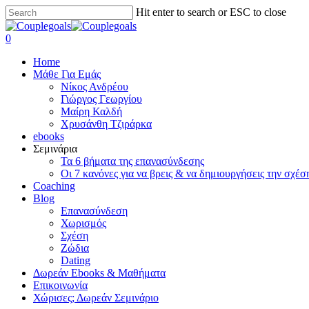
Skip
Hit enter to search or ESC to close
to
Close
main
Search
search
0
content
Menu
Home
Μάθε Για Εμάς
Νίκος Ανδρέου
Γιώργος Γεωργίου
Μαίρη Καλδή
Χρυσάνθη Τζιράρκα
ebooks
Σεμινάρια
Τα 6 βήματα της επανασύνδεσης
Οι 7 κανόνες για να βρεις & να δημιουργήσεις την σχέσ
Coaching
Blog
Επανασύνδεση
Χωρισμός
Σχέση
Ζώδια
Dating
Δωρεάν Ebooks & Μαθήματα
Επικοινωνία
Χώρισες; Δωρεάν Σεμινάριο