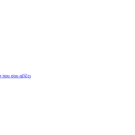
η που σου αξίζει