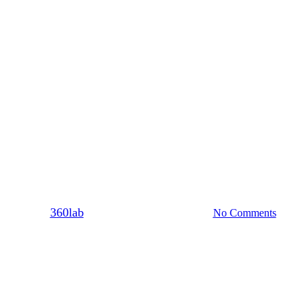
Dating
Ζώδια
Σχέση
ώδια και απιστία: Πλήρης Οδηγ
By
360lab
27/10/2016
20 Μαρτίου, 2024
No Comments