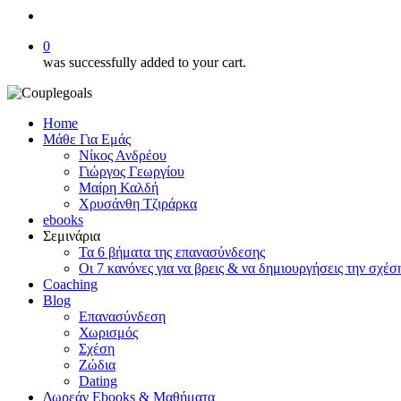
search
0
was successfully added to your cart.
Home
Μάθε Για Εμάς
Νίκος Ανδρέου
Γιώργος Γεωργίου
Μαίρη Καλδή
Χρυσάνθη Τζιράρκα
ebooks
Σεμινάρια
Τα 6 βήματα της επανασύνδεσης
Οι 7 κανόνες για να βρεις & να δημιουργήσεις την σχέσ
Coaching
Blog
Επανασύνδεση
Χωρισμός
Σχέση
Ζώδια
Dating
Δωρεάν Ebooks & Μαθήματα