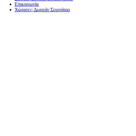
Επικοινωνία
Χώρισες; Δωρεάν Σεμινάριο
Ζ