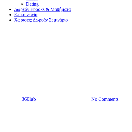
Dating
Δωρεάν Ebooks & Μαθήματα
Επικοινωνία
Χώρισες; Δωρεάν Σεμινάριο
Σχέση
Τα διαφορετικά στιλ σύνδεσης
για να καταλάβεις κι εσύ σε
ποιό ανήκεις
By
360lab
17/01/2023
20 Μαρτίου, 2024
No Comments