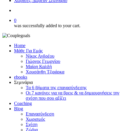
Χώρισες; Δωρεάν Σεμινάριο
search
0
was successfully added to your cart.
Home
Μάθε Για Εμάς
Νίκος Ανδρέου
Γιώργος Γεωργίου
Μαίρη Καλδή
Χρυσάνθη Τζιράρκα
ebooks
Σεμινάρια
Τα 6 βήματα της επανασύνδεσης
Οι 7 κανόνες για να βρεις & να δημιουργήσεις την
σχέση που σου αξίζει
Coaching
Blog
Επανασύνδεση
Χωρισμός
Σχέση
Ζώδια