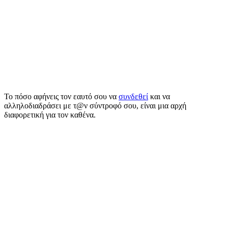
Το πόσο αφήνεις τον εαυτό σου να
συνδεθεί
και να
αλληλοδιαδράσει με τ@ν σύντροφό σου, είναι μια αρχή
διαφορετική για τον καθένα.
Μπορεί να είσαι φύσει κλειστός τύπος, οπότε και να δρας εκ του
ασφαλούς. Μπορεί από την άλλη, να είσαι αγχωτικός και να
μεταφέρεις αυτό το άγχος και στη σχέση σου.Όποιος κι αν είναι ο
τύπος σου, παίζει σημαντικό ρόλο, στο πώς ζεις τη σχέση σου. Στο
πώς και πόσο σύντομα μπορείς να αισθανθείς οικειότητα, στο πόσο
ασφαλής νιώθεις στη σχέση αυτή και τελικά, στο πόσο είναι
υγιής
αυτή η σχέση.
Γιατί σκέψου, να είσαι καχύποπτ@ και να μην μπορείς να
συνδεθείς βαθιά με τ@ν σύντροφό σου. Είναι σχεδόν βέβαιο ότι, η
σχέση αυτή θα καταρρεύσει κάποια στιγμή, σαν πυραμίδα από