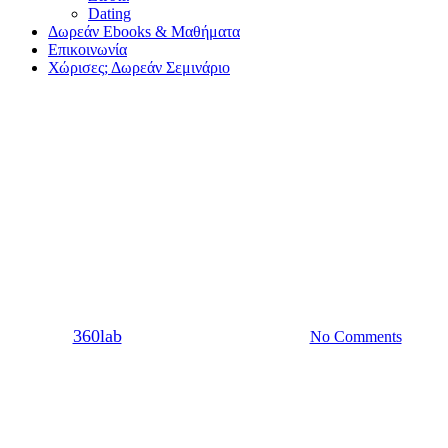
Dating
Δωρεάν Ebooks & Μαθήματα
Επικοινωνία
Χώρισες; Δωρεάν Σεμινάριο
Dating
Sex
Σχέση
Τι είναι μία τοξική σχέση:
Ανήκεις σε αυτή την
κατηγορία;
By
360lab
30/08/2016
20 Μαρτίου, 2024
No Comments