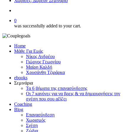
Χώρισες; Δωρεάν Σεμινάριο
search
0
was successfully added to your cart.
Home
Μάθε Για Εμάς
Νίκος Ανδρέου
Γιώργος Γεωργίου
Μαίρη Καλδή
Χρυσάνθη Τζιράρκα
ebooks
Σεμινάρια
Τα 6 βήματα της επανασύνδεσης
Οι 7 κανόνες για να βρεις & να δημιουργήσεις την
σχέση που σου αξίζει
Coaching
Blog
Επανασύνδεση
Χωρισμός
Σχέση
Ζώδια