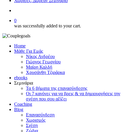
Χώρισες; Δωρεάν Σεμινάριο
search
0
was successfully added to your cart.
Home
Μάθε Για Εμάς
Νίκος Ανδρέου
Γιώργος Γεωργίου
Μαίρη Καλδή
Χρυσάνθη Τζιράρκα
ebooks
Σεμινάρια
Τα 6 βήματα της επανασύνδεσης
Οι 7 κανόνες για να βρεις & να δημιουργήσεις την
σχέση που σου αξίζει
Coaching
Blog
Επανασύνδεση
Χωρισμός
Σχέση
Ζώδια