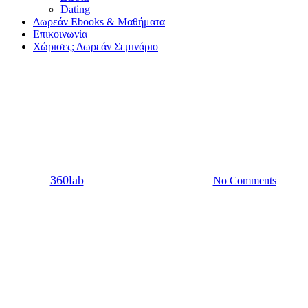
Dating
Δωρεάν Ebooks & Μαθήματα
Επικοινωνία
Χώρισες; Δωρεάν Σεμινάριο
Ζώδια
Χαρακτηριστικά ζωδίων, ζυγός
By
360lab
02/05/2015
20 Μαρτίου, 2024
No Comments