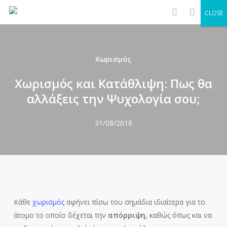
Men
Skip
CLOSE
to
search
main
content
Χωρισμός
Χωρισμός και Κατάθλιψη: Πως θα
αλλάξεις την Ψυχολογία σου;
31/08/2016
Κάθε
χωρισμός
αφήνει πίσω του σημάδια ιδιαίτερα για το
άτομο το οποίο δέχεται την
απόρριψη
, καθώς όπως και να