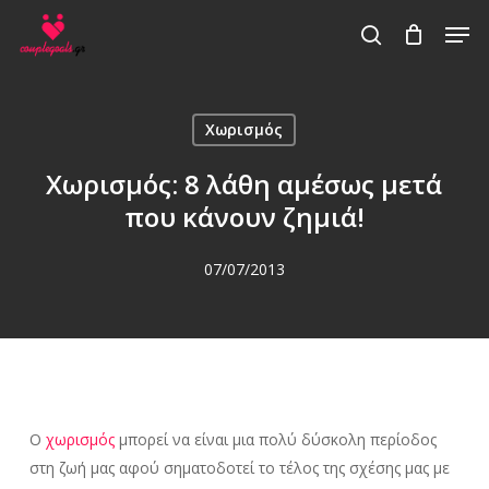
Skip
Men
to
search
main
content
Χωρισμός
Χωρισμός: 8 λάθη αμέσως μετά
που κάνουν ζημιά!
07/07/2013
Ο
χωρισμός
μπορεί να είναι μια πολύ δύσκολη περίοδος
στη ζωή μας αφού σηματοδοτεί το τέλος της σχέσης μας με