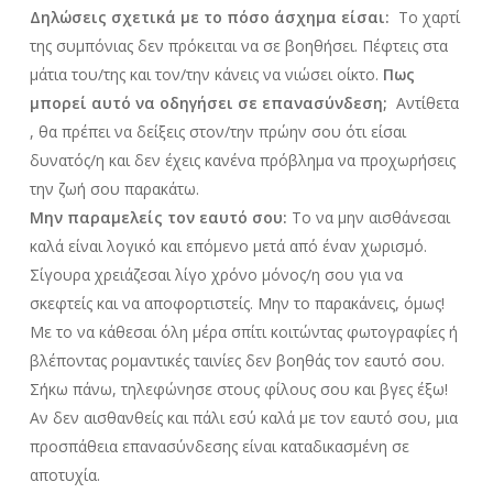
Δηλώσεις σχετικά με το πόσο άσχημα είσαι:
Το χαρτί
της συμπόνιας δεν πρόκειται να σε βοηθήσει. Πέφτεις στα
μάτια του/της και τον/την κάνεις να νιώσει οίκτο.
Πως
μπορεί αυτό να οδηγήσει σε επανασύνδεση;
Αντίθετα
, θα πρέπει να δείξεις στον/την πρώην σου ότι είσαι
δυνατός/η και δεν έχεις κανένα πρόβλημα να προχωρήσεις
την ζωή σου παρακάτω.
Μην παραμελείς τον εαυτό σου:
Το να μην αισθάνεσαι
καλά είναι λογικό και επόμενο μετά από έναν χωρισμό.
Σίγουρα χρειάζεσαι λίγο χρόνο μόνος/η σου για να
σκεφτείς και να αποφορτιστείς. Μην το παρακάνεις, όμως!
Με το να κάθεσαι όλη μέρα σπίτι κοιτώντας φωτογραφίες ή
βλέποντας ρομαντικές ταινίες δεν βοηθάς τον εαυτό σου.
Σήκω πάνω, τηλεφώνησε στους φίλους σου και βγες έξω!
Αν δεν αισθανθείς και πάλι εσύ καλά με τον εαυτό σου, μια
προσπάθεια επανασύνδεσης είναι καταδικασμένη σε
αποτυχία.