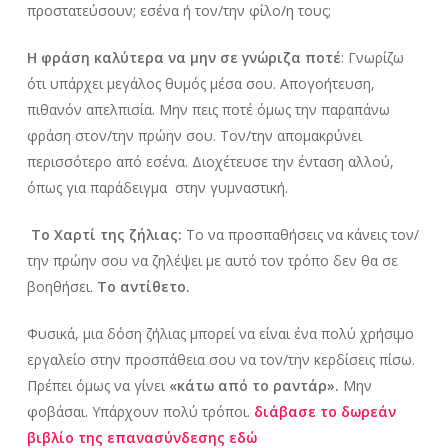
προστατεύσουν; εσένα ή τον/την φίλο/η τους;
Η φράση καλύτερα να μην σε γνώριζα ποτέ
: Γνωρίζω
ότι υπάρχει μεγάλος θυμός μέσα σου. Απογοήτευση,
πιθανόν απελπισία. Μην πεις ποτέ όμως την παραπάνω
φράση στον/την πρώην σου. Τον/την απομακρύνει
περισσότερο από εσένα. Διοχέτευσε την ένταση αλλού,
όπως για παράδειγμα στην γυμναστική.
Το Χαρτί της ζήλιας:
Το να προσπαθήσεις να κάνεις τον/
την πρώην σου να ζηλέψει με αυτό τον τρόπο δεν θα σε
βοηθήσει.
Το αντίθετο.
Φυσικά, μια δόση ζήλιας μπορεί να είναι ένα πολύ χρήσιμο
εργαλείο στην προσπάθεια σου να τον/την κερδίσεις πίσω.
Πρέπει όμως να γίνει
«κάτω από το ραντάρ».
Μην
φοβάσαι. Υπάρχουν πολύ τρόποι.
διάβασε το δωρεάν
βιβλίο της επανασύνδεσης εδώ