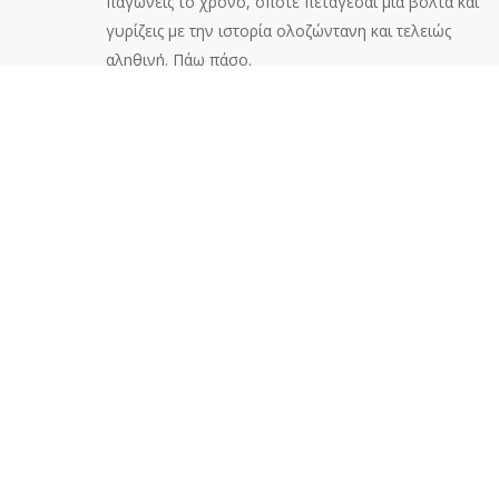
παγώνεις το χρόνο, οπότε πετάγεσαι μια βόλτα και
γυρίζεις με την ιστορία ολοζώντανη και τελειώς
αληθινή. Πάω πάσο.
Μην το παίζεις πολύ δύσκολος,
γιατί πλέον δεν πιάνει και τόσο
Και έρχεται η ώρα που το πρώτο ραντεβού έχει
τελειώσει με επιτυχία, και πρέπει να περάσεις στην
πρόταση για το δεύτερο. Πολύ συχνά συναντάμε
άντρες να το παίζουν δύσκολοι και απόμακροι, μετά
το πρώτο ραντεβού, προκειμένου να δείξουν ότι δεν
είναι σίγουροι, ότι έχουν κι άλλες επιλογές ή απλά
για να κάνουν το κορίτσι να κολλήσει. Μάλλον
υπάρχει από παλιά κάποια μυστική ειδική σχολή,
πόσο παλιά δεν ξέρω να σας πω, δεν είμαι και τόσο
μεγάλη, που τους διδάσκει πως έτσι πρέπει να
φέρονται. Κάποια στιγμή θα ανακαλύψουμε που