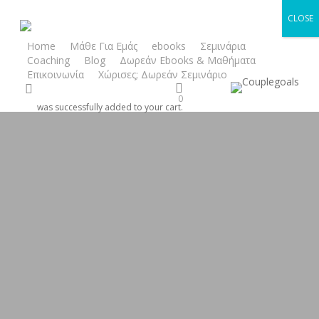
Skip
CLOSE
to
main
Home
Μάθε Για Εμάς
ebooks
Σεμινάρια
Coaching
Blog
Δωρεάν Ebooks & Μαθήματα
content
Επικοινωνία
Χώρισες; Δωρεάν Σεμινάριο
search
0
was successfully added to your cart.