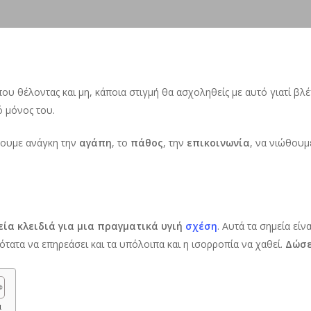
ου θέλοντας και μη, κάποια στιγμή θα ασχοληθείς με αυτό γιατί β
ό μόνος του.
χουμε ανάγκη την
αγάπη
, το
πάθος
, την
επικοινωνία
, να νιώθουμ
εία κλειδιά για μια πραγματικά υγιή
σχέση
. Αυτά τα σημεία εί
ότατα να επηρεάσει και τα υπόλοιπα και η ισορροπία να χαθεί.
Δώσε
α