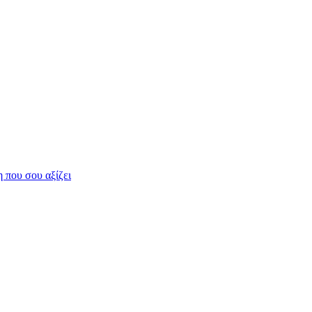
η που σου αξίζει