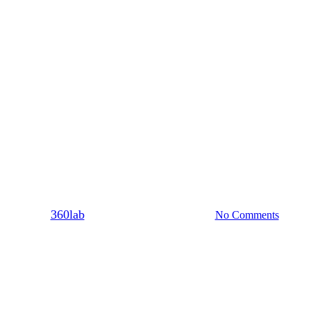
Σχέση
κάνουν τις σχέσεις από απόσταση
By
360lab
15/10/2020
20 Μαρτίου, 2024
No Comments