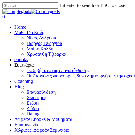
Skip
Hit enter to search or ESC to close
to
Close
main
Search
search
0
content
Menu
Home
Μάθε Για Εμάς
Νίκος Ανδρέου
Γιώργος Γεωργίου
Μαίρη Καλδή
Χρυσάνθη Τζιράρκα
ebooks
Σεμινάρια
Τα 6 βήματα της επανασύνδεσης
Οι 7 κανόνες για να βρεις & να δημιουργήσεις την σχέσ
Coaching
Blog
Επανασύνδεση
Χωρισμός
Σχέση
Ζώδια
Dating
Δωρεάν Ebooks & Μαθήματα
Επικοινωνία
Χώρισες; Δωρεάν Σεμινάριο