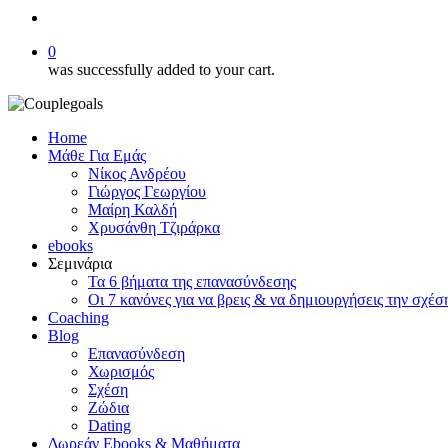
search
0
was successfully added to your cart.
Home
Μάθε Για Εμάς
Νίκος Ανδρέου
Γιώργος Γεωργίου
Μαίρη Καλδή
Χρυσάνθη Τζιράρκα
ebooks
Σεμινάρια
Τα 6 βήματα της επανασύνδεσης
Οι 7 κανόνες για να βρεις & να δημιουργήσεις την σχέσ
Coaching
Blog
Επανασύνδεση
Χωρισμός
Σχέση
Ζώδια
Dating
Δωρεάν Ebooks & Μαθήματα