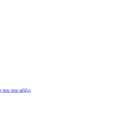
η που σου αξίζει