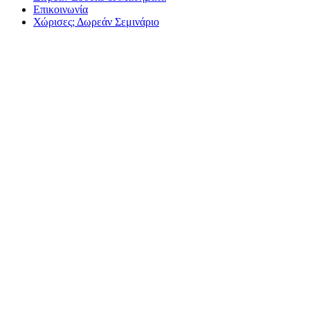
Επικοινωνία
Χώρισες; Δωρεάν Σεμινάριο
5 λόγοι που 