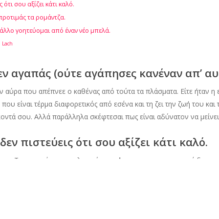
ότι σου αξίζει κάτι καλό.
 προτιμάς τα ρομάντζα.
άλλο γοητεύομαι από έναν νέο μπελά.
n Lach
εν αγαπάς (ούτε αγάπησες κανέναν απ’ αυ
ην αύρα που απέπνεε ο καθένας από τούτα τα πλάσματα. Είτε ήταν η
που είναι τέρμα διαφορετικός από εσένα και τη ζει την ζωή του και 
κοντά σου. Αλλά παράλληλα σκέφτεσαι πως είναι αδύνατον να μείνει
εν πιστεύεις ότι σου αξίζει κάτι καλό.
ατα. Το γουστάρεις φουλ να είσαι η
drama queen
που ποτέ δεν φτά
υ συμβαίνει αυτό, τους βλέπεις όλους τέλειους. Ενώ ΔΕΝ ΕΙΝΑΙ! Κα
υμε τη δική μας αξία. Να πω κι άλλα;
εις γι’ αυτό προτιμάς τα ρομάντζα.