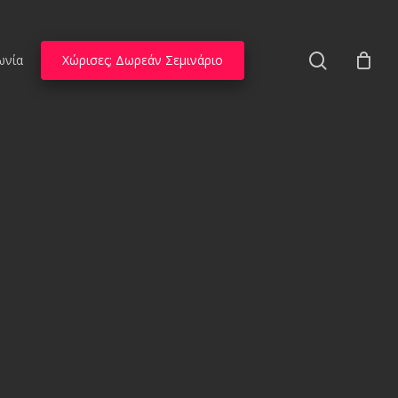
search
ωνία
Χώρισες; Δωρεάν Σεμινάριο