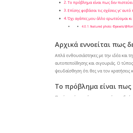
Το πρόβλημα είναι πως δεν πιστεύεις 
Επίσης φοβάσαι τις σχέσεις γι’ αυτό
Όχι αγάπες μου άλλο ερωτεύομαι κι 
featured photo: ©pexels/@Ro
Αρχικά εννοείται πως δ
Απλά ενθουσιάστηκες με την ιδέα και τ
αυτοπεποίθησης και σιγουριάς. Ο τύπος 
ψευδαίσθηση ότι θες να τον κρατήσεις 
Το πρόβλημα είναι πως δ
Παρά μονάχα σκόρπιες ιστορίες με δράμ
παραδεχτείς και στον εαυτό σου πως σο
ανθρώπους και καταστάσεις και να ρίχνο
Επίσης φοβάσαι τις σχέσ