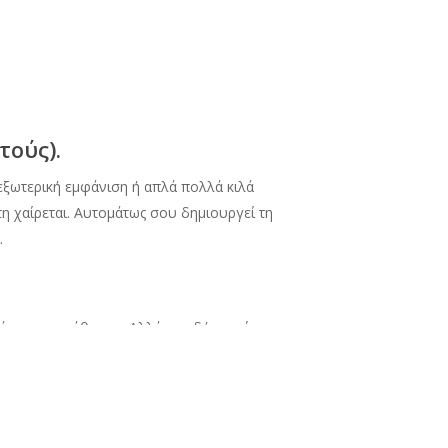
τούς).
 εξωτερική εμφάνιση ή απλά πολλά κιλά
τη χαίρεται. Αυτομάτως σου δημιουργεί τη
.
νει στην κάθαρση. Αλλά επειδή αρνείσαι να
ι δεν υπάρχει κανένας απτός λόγος να εξιδανικεύουμε