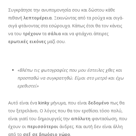
Συγκράτησε την ανυπομονησία σου και δώστου κάθε
πιθανή
λεπτομέρεια
. Ξεκινώντας από τα ρούχα και σιγά-
σιγά φτάνοντας στα εσώρουχα. Κάπως έτσι θα τον κάνεις
να του
τρέχουν
τα
σάλια
και να φτιάχνει άπειρες
ερωτικές εικόνες
μαζί σου.
«Βλέπω τις φωτογραφίες που μου έστειλες χθες και
προσπαθώ να συγκρατηθώ. Είμαι στο μετρό και έχω
ερεθιστεί»
Αυτό είναι ένα
kinky
μήνυμα, που είναι
δεδομένο
πως θα
τον ξετρελάνει. Ο λόγος που θα τον ερεθίσει τόσο πολύ,
είναι γιατί του δημιουργείς την
απόλυτη
φαντασίωση, που
έχουν οι
περισσότεροι
άνδρες. Και αυτή δεν είναι άλλη
από το
σεξ σε δημόσιο χώρο
.