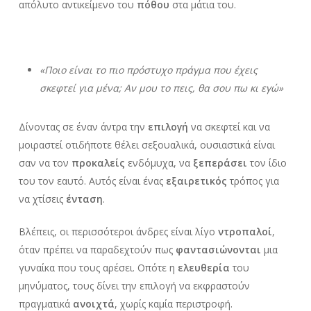
απόλυτο αντικείμενο του
πόθου
στα μάτια του.
«Ποιο είναι το πιο πρόστυχο πράγμα που έχεις
σκεφτεί για μένα; Αν μου το πεις, θα σου πω κι εγώ»
Δίνοντας σε έναν άντρα την
επιλογή
να σκεφτεί και να
μοιραστεί οτιδήποτε θέλει σεξουαλικά, ουσιαστικά είναι
σαν να τον
προκαλείς
ενδόμυχα, να
ξεπεράσει
τον ίδιο
του τον εαυτό. Αυτός είναι ένας
εξαιρετικός
τρόπος για
να χτίσεις
ένταση
.
Βλέπεις, οι περισσότεροι άνδρες είναι λίγο
ντροπαλοί
,
όταν πρέπει να παραδεχτούν πως
φαντασιώνονται
μια
γυναίκα που τους αρέσει. Οπότε η
ελευθερία
του
μηνύματος, τους δίνει την επιλογή να εκφραστούν
πραγματικά
ανοιχτά
, χωρίς καμία περιστροφή.