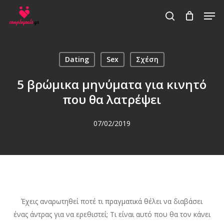
Skip
Men
to
search
main
content
Dating
Sex
Σχέση
5 βρώμικα μηνύματα για κινητό
που θα λατρέψει
07/02/2019
Έχεις αναρωτηθεί ποτέ τι πραγματικά θέλει να διαβάσει
ένας άντρας για να ερεθιστεί; Τι είναι αυτό που θα τον κάνει