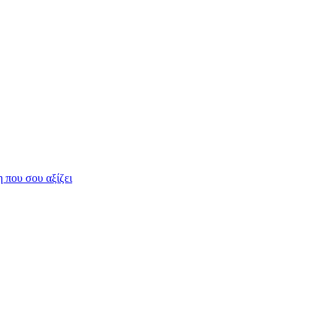
η που σου αξίζει