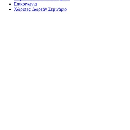
Επικοινωνία
Χώρισες; Δωρεάν Σεμινάριο
6