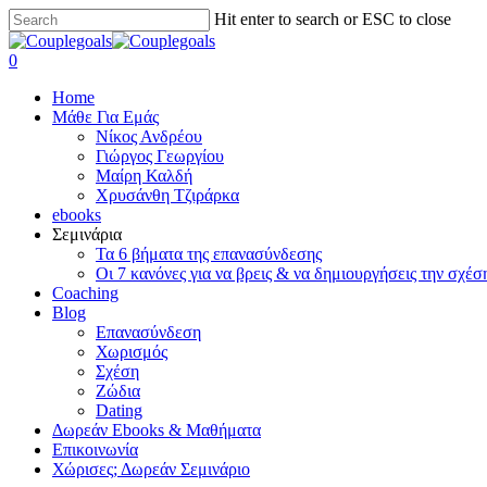
Skip
Hit enter to search or ESC to close
to
Close
main
Search
search
0
content
Menu
Home
Μάθε Για Εμάς
Νίκος Ανδρέου
Γιώργος Γεωργίου
Μαίρη Καλδή
Χρυσάνθη Τζιράρκα
ebooks
Σεμινάρια
Τα 6 βήματα της επανασύνδεσης
Οι 7 κανόνες για να βρεις & να δημιουργήσεις την σχέσ
Coaching
Blog
Επανασύνδεση
Χωρισμός
Σχέση
Ζώδια
Dating
Δωρεάν Ebooks & Μαθήματα
Επικοινωνία
Χώρισες; Δωρεάν Σεμινάριο