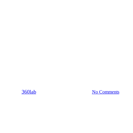
Σχέση
 αλήθειες για τις ελεύθερες σχέσε
By
360lab
24/12/2020
20 Μαρτίου, 2024
No Comments