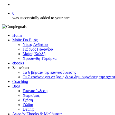
search
0
was successfully added to your cart.
Home
Μάθε Για Εμάς
Νίκος Ανδρέου
Γιώργος Γεωργίου
Μαίρη Καλδή
Χρυσάνθη Τζιράρκα
ebooks
Σεμινάρια
Τα 6 βήματα της επανασύνδεσης
Οι 7 κανόνες για να βρεις & να δημιουργήσεις την σχέσ
Coaching
Blog
Επανασύνδεση
Χωρισμός
Σχέση
Ζώδια
Dating
Δωρεάν Ebooks & Μαθήματα