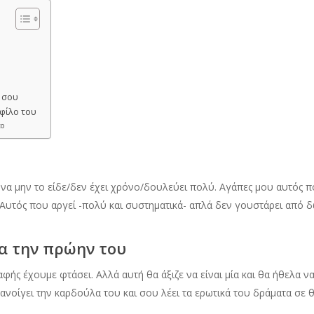
 σου
φίλο του
to
να μην το είδε/δεν έχει χρόνο/δουλεύει πολύ. Αγάπες μου αυτός π
. Αυτός που αργεί -πολύ και συστηματικά- απλά δεν γουστάρει από 
ια την πρώην του
φής έχουμε φτάσει. Αλλά αυτή θα άξιζε να είναι μία και θα ήθελα να
νοίγει την καρδούλα του και σου λέει τα ερωτικά του δράματα σε 