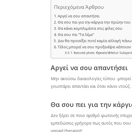
Περιεχόμενα Άρθρου
Αργεί να σου απαντήσει
Θα σου πει για την κάργια την πρώην του
Θα κάνει κομπλιμέντα στις φίλες σου
Θα σου πει “Τα λέμε”
Δεν θα προσέξει ποτέ καμία αλλαγή πάνω
Τέλος μπορεί να σου προξενέψει κάποιον 
featured photo: ©pexels/@Ketut Subiyan
Αργεί να σου απαντήσει
Μην ακούσω δικαιολογίες τύπου -μπορεί 
γουστάρει απαντάει και όταν κάνει ντούζ
Θα σου πει για την κάργ
Δεν ξέρει σε ποιο αριθμό φωτεινής επιγρα
εμπεδώσεις γρήγορα πως αυτός που σου α
unpaid therapist!