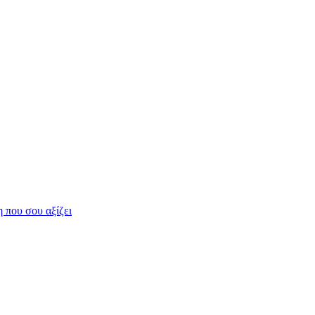
η που σου αξίζει