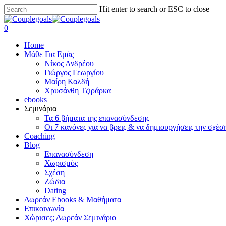
Skip
Hit enter to search or ESC to close
to
Close
main
Search
search
0
content
Menu
Home
Μάθε Για Εμάς
Νίκος Ανδρέου
Γιώργος Γεωργίου
Μαίρη Καλδή
Χρυσάνθη Τζιράρκα
ebooks
Σεμινάρια
Τα 6 βήματα της επανασύνδεσης
Οι 7 κανόνες για να βρεις & να δημιουργήσεις την σχέσ
Coaching
Blog
Επανασύνδεση
Χωρισμός
Σχέση
Ζώδια
Dating
Δωρεάν Ebooks & Μαθήματα
Επικοινωνία
Χώρισες; Δωρεάν Σεμινάριο