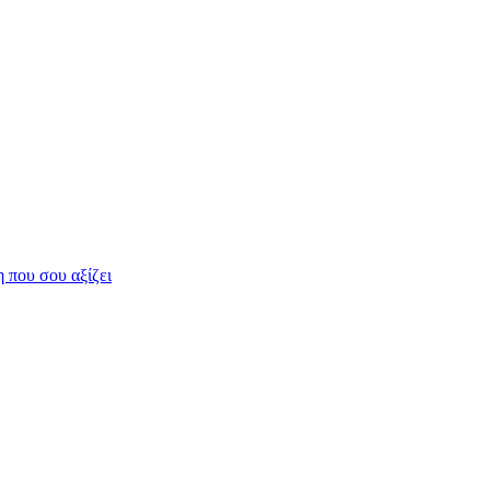
η που σου αξίζει