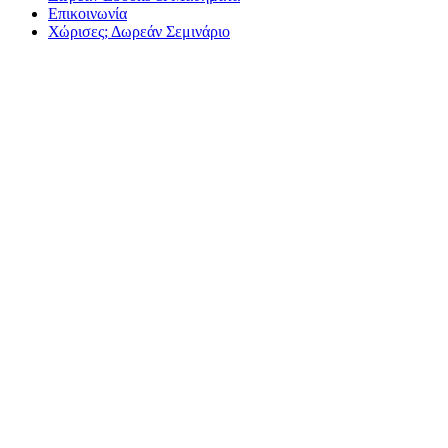
Επικοινωνία
Χώρισες; Δωρεάν Σεμινάριο
Ακόμα και αν