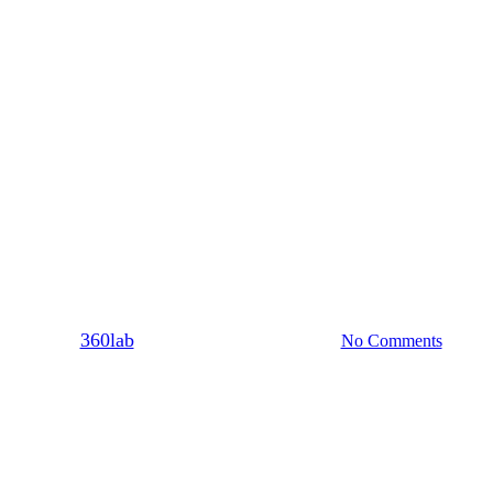
Dating
 το κάνεις λάθος κάνε το με πάθο
By
360lab
13/10/2021
20 Μαρτίου, 2024
No Comments