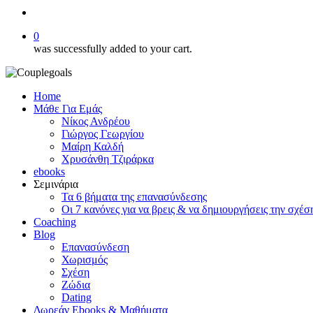
search
0
was successfully added to your cart.
Home
Μάθε Για Εμάς
Νίκος Ανδρέου
Γιώργος Γεωργίου
Μαίρη Καλδή
Χρυσάνθη Τζιράρκα
ebooks
Σεμινάρια
Τα 6 βήματα της επανασύνδεσης
Οι 7 κανόνες για να βρεις & να δημιουργήσεις την σχέσ
Coaching
Blog
Επανασύνδεση
Χωρισμός
Σχέση
Ζώδια
Dating
Δωρεάν Ebooks & Μαθήματα