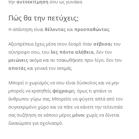
την
αυτοεκτίμηση
σου ως γυναίκα.
Πώς θα την πετύχεις;
Η απάντηση είναι
θέλοντας
και
προσπαθώντας
.
Αξιοπρέπεια έχεις μέσα στον δεσμό όταν
σέβεσαι
τον
σύντροφο σου, του
λες πάντα αλήθεια
, δεν τον
μειώνεις
ακόμα και αν τσακωθήκατε πριν λίγο, δεν τον
απατάς
και γενικά τον εκτιμάς.
Μπορεί ο χωρισμός να σου είναι δύσκολος και να μην
μπορείς να κρατηθείς
ψύχραιμ
η, όμως τι φταίνε οι
άνθρωποι γύρω σας; Μπορείτε να φύγετε απλά από τον
συγκεκριμένο χώρο και να πάτε να κάνετε την τελευταία
σας συζήτηση σε κάποιο μέρος
μόνοι
χωρίς να δίνεται
δικαιώματα για σχολιασμό.
Δεν χρειάζεται να
μοιράζεσαι
όλες τις λεπτομέρειες της