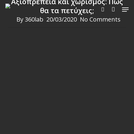
Αξιοπρέπεια και χωρισμός: Πώς
Skip
Men
θα τα πετύχεις;
to
search
By
360lab
20/03/2020
No Comments
main
content