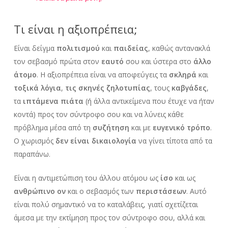
Τι είναι η αξιοπρέπεια;
Είναι δείγμα
πολιτισμού
και
παιδείας
, καθώς αντανακλά
τον σεβασμό πρώτα στον
εαυτό
σου και ύστερα στο
άλλο
άτομο
. Η αξιοπρέπεια είναι να αποφεύγεις τα
σκληρά
και
τοξικά λόγια
,
τις σκηνές ζηλοτυπίας
, τους
καβγάδες
,
τα
ιπτάμενα πιάτα
(ή άλλα αντικείμενα που έτυχε να ήταν
κοντά) προς τον σύντροφο σου και να λύνεις κάθε
πρόβλημα μέσα από τη
συζήτηση
και με
ευγενικό τρόπο
.
Ο χωρισμός
δεν είναι δικαιολογία
να γίνει τίποτα από τα
παραπάνω.
Είναι η αντιμετώπιση του άλλου ατόμου ως
ίσο
και ως
ανθρώπινο ον
και ο σεβασμός των
περιστάσεων
. Αυτό
είναι πολύ σημαντικό να το καταλάβεις, γιατί σχετίζεται
άμεσα με την εκτίμηση προς τον σύντροφο σου, αλλά και