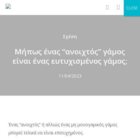
Men
Skip
CLOSE
to
search
main
content
Σχέση
Μήπως ένας “ανοιχτός” γάμος
είναι ένας ευτυχισμένος γάμος;
11/04/2023
Ένας “ανοιχτός” ή αλλιώς ένας μη μονογαμικός γάμος
μπορεί τελικά να είναι επιτυχημένος.