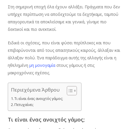
Στη σημερινή εποχή όλα έχουν αλλάξει. Πράγματα που δεν
υπήρχε περίπτωση να αποδεχτούμε τα δεχτήκαμε, ταμπού
απαγορευτικά τα αποκλείσαμε και γενικά, γίναμε πιο
δεκτικοί και πιο ανεκτικοί.
Ειδικά οι σχέσεις, που είναι φύσει περίπλοκες και που
επιβαρύνονται από τους απαιτητικούς καιρούς, άλλαξαν και
άλλαξαν πολύ. Ένα παράδειγμα αυτής της αλλαγής είναι η
ηθελημένη
μη μονογαμία
στους γάμους ή στις
μακροχρόνιες σχέσεις.
Περιεχόμενα Άρθρου
Τι είναι ένας ανοιχτός γάμος;
Πετυχαίνει;
Τι είναι ένας ανοιχτός γάμος;