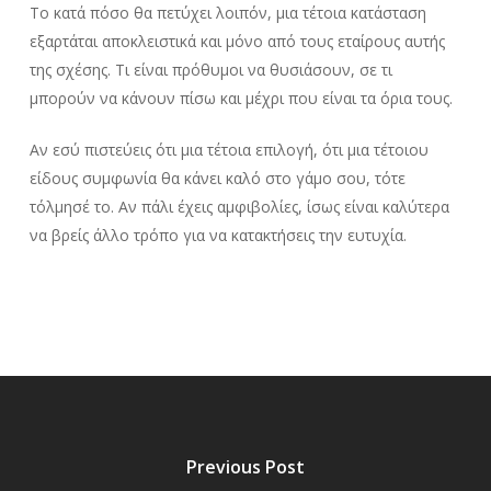
Το κατά πόσο θα πετύχει λοιπόν, μια τέτοια κατάσταση
εξαρτάται αποκλειστικά και μόνο από τους εταίρους αυτής
της σχέσης. Τι είναι πρόθυμοι να θυσιάσουν, σε τι
μπορούν να κάνουν πίσω και μέχρι που είναι τα όρια τους.
Αν εσύ πιστεύεις ότι μια τέτοια επιλογή, ότι μια τέτοιου
είδους συμφωνία θα κάνει καλό στο γάμο σου, τότε
τόλμησέ το. Αν πάλι έχεις αμφιβολίες, ίσως είναι καλύτερα
να βρείς άλλο τρόπο για να κατακτήσεις την ευτυχία.
Previous Post