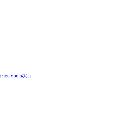
η που σου αξίζει