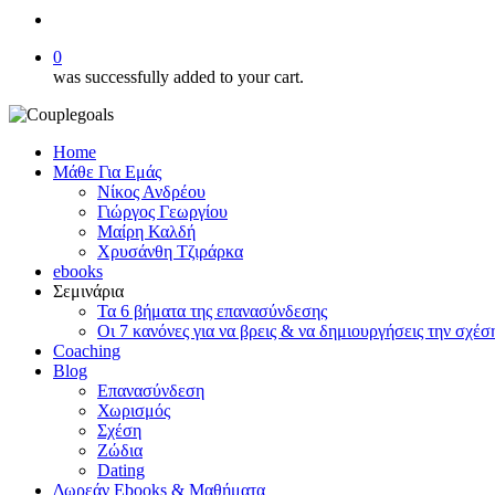
search
0
was successfully added to your cart.
Home
Μάθε Για Εμάς
Νίκος Ανδρέου
Γιώργος Γεωργίου
Μαίρη Καλδή
Χρυσάνθη Τζιράρκα
ebooks
Σεμινάρια
Τα 6 βήματα της επανασύνδεσης
Οι 7 κανόνες για να βρεις & να δημιουργήσεις την σχέσ
Coaching
Blog
Επανασύνδεση
Χωρισμός
Σχέση
Ζώδια
Dating
Δωρεάν Ebooks & Μαθήματα