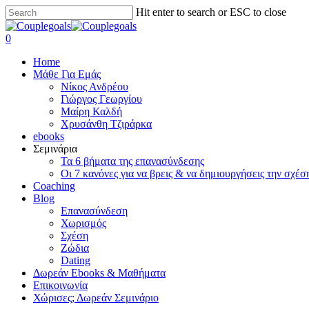
Skip
Hit enter to search or ESC to close
to
Close
main
Search
search
0
content
Menu
Home
Μάθε Για Εμάς
Νίκος Ανδρέου
Γιώργος Γεωργίου
Μαίρη Καλδή
Χρυσάνθη Τζιράρκα
ebooks
Σεμινάρια
Τα 6 βήματα της επανασύνδεσης
Οι 7 κανόνες για να βρεις & να δημιουργήσεις την σχέσ
Coaching
Blog
Επανασύνδεση
Χωρισμός
Σχέση
Ζώδια
Dating
Δωρεάν Ebooks & Μαθήματα
Επικοινωνία
Χώρισες; Δωρεάν Σεμινάριο