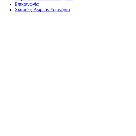
Επικοινωνία
Χώρισες; Δωρεάν Σεμινάριο