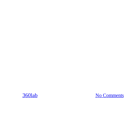
Χωρίς κατηγορία
Από το μπέρδεμα στη σχέση
By
360lab
24/05/2021
20 Μαρτίου, 2024
No Comments