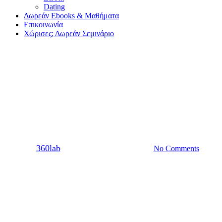
Dating
Δωρεάν Ebooks & Μαθήματα
Επικοινωνία
Χώρισες; Δωρεάν Σεμινάριο
Dating
Σχέση
Αυτοπεποίθηση στον άντρα |
φλερτ και pickup
By
360lab
02/05/2015
20 Μαρτίου, 2024
No Comments