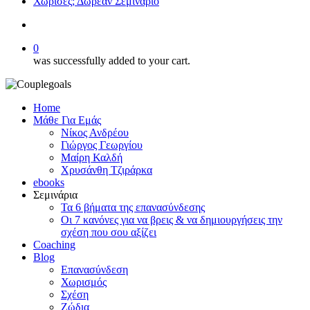
Χώρισες; Δωρεάν Σεμινάριο
search
0
was successfully added to your cart.
Home
Μάθε Για Εμάς
Νίκος Ανδρέου
Γιώργος Γεωργίου
Μαίρη Καλδή
Χρυσάνθη Τζιράρκα
ebooks
Σεμινάρια
Τα 6 βήματα της επανασύνδεσης
Οι 7 κανόνες για να βρεις & να δημιουργήσεις την
σχέση που σου αξίζει
Coaching
Blog
Επανασύνδεση
Χωρισμός
Σχέση
Ζώδια