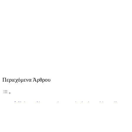
Περιεχόμενα Άρθρου
Υπάρχουν δύο κατηγορίες γυναικών. Αυτές που λένε σε όλα
“Ναι” και οι άλλες. Δεν ξέρω που ανήκεις αλλά αυτό που ξέρω
πλέον με σιγουριά είναι πως αυτές που λένε “ΟΧΙ” είναι πιο
ευτυχισμένες.
Κατ’αρχήν δεν θα υπάρχει “Θα δούμε” στο λεξιλόγιό σου
Πρέπει να απαντάς αμέσως