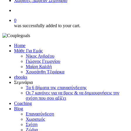
Χώρισες; Δωρεάν Σεμινάριο
search
0
was successfully added to your cart.
Home
Μάθε Για Εμάς
Νίκος Ανδρέου
Γιώργος Γεωργίου
Μαίρη Καλδή
Χρυσάνθη Τζιράρκα
ebooks
Σεμινάρια
Τα 6 βήματα της επανασύνδεσης
Οι 7 κανόνες για να βρεις & να δημιουργήσεις την
σχέση που σου αξίζει
Coaching
Blog
Επανασύνδεση
Χωρισμός
Σχέση
Ζώδια