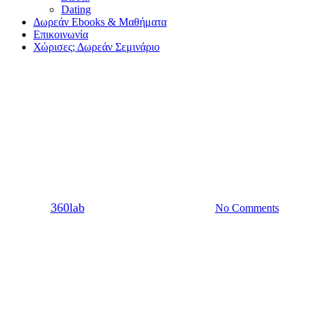
Dating
Δωρεάν Ebooks & Μαθήματα
Επικοινωνία
Χώρισες; Δωρεάν Σεμινάριο
Dating
Σχέση
Έμαθε να λέει “ΟΧΙ” κι έγινε
ευτυχισμένη
By
360lab
10/05/2021
20 Μαρτίου, 2024
No Comments