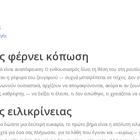
ς
ογής
ς φέρνει κόπωση
 είναι αναπόφευκτη. Ο ενθουσιασμός δίνει τη θέση του στη ρουτίνα,
ν η γέφυρα του ζευγαριού — συχνά μετατρέπεται σε τείχος. Δεν σημ
νωνούν ουσιαστικά, αρχίζουν να απομακρύνονται, ακόμα κι αν ζουν 
καθρέφτης — να δείξει τι έλειπε, τι δεν ειπώθηκε, τι χρειάζεται να 
 ειλικρίνειας
 δώσετε μια δεύτερη ευκαιρία, το πρώτο βήμα είναι η απόλυτη ειλικ
ιχτά για όσα σας πλήγωσαν, για τα λάθη που έγιναν και —κυρίως— γι