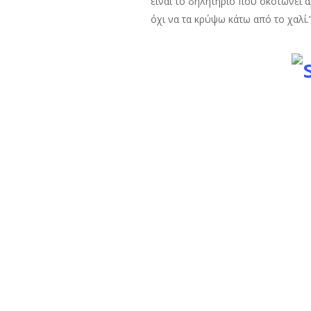
είναι το δηλητήριο που σκοτώνει α
όχι να τα κρύψω κάτω από το χαλί.
Η ανάγκη για
Μια επανασύνδεση μετά από μακροχ
επαναληφθεί. Πρέπει να μπουν
νέ
προσωπικός χώρος, σαφής τρόπος επ
βάση της — αλλιώς καταρρέει.
Η ψυχολογικ
Μετά από χρόνια μαζί, οι ρόλοι μπε
επαναπροσδιορισμός. Ξαναθυμήσου γ
αναμνήσεις. Το πάθος δεν γεννιέται