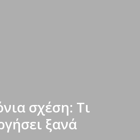
νια σχέση: Τι
ργήσει ξανά