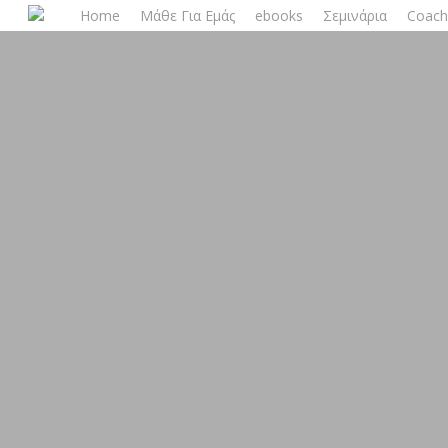
Skip
Home
Μάθε Για Εμάς
ebooks
Σεμινάρια
Coach
to
main
content