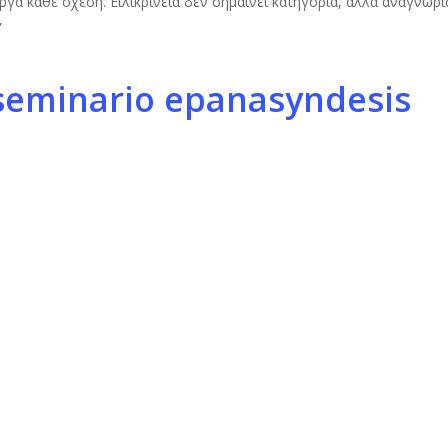
ργά κάθε σχέση. Ειλικρίνεια δεν σημαίνει κατηγορία, αλλά αναγνώρι
”
 νέους κανόνες
ρόνια σχέση δεν μπορεί να στηριχθεί στα παλιά δεδομένα. Αν επισ
οι κανόνες
, που να αντικατοπτρίζουν τη νέα πραγματικότητα και τις
ικοινωνίας, πιο ειλικρινής διαχείριση των διαφωνιών. Μια σχέση π
ή επανεκκίνηση
ρδεύονται. Ο σύντροφος γίνεται “οικείος”, αλλά όχι πάντα “ερωτικός
ιατί ερωτεύτηκες, τι θαύμαζες, τι σε έκανε να νιώθεις ασφαλής. Δ
 από τα λόγια, αλλά από την ενέργεια της αλλαγής. Ένα ταξίδι, ένα 