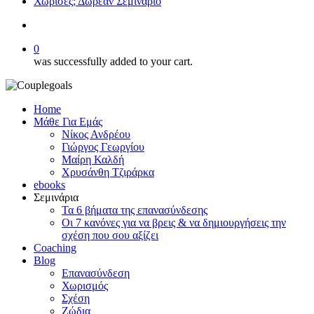
Χώρισες; Δωρεάν Σεμινάριο
search
0
was successfully added to your cart.
Home
Μάθε Για Εμάς
Νίκος Ανδρέου
Γιώργος Γεωργίου
Μαίρη Καλδή
Χρυσάνθη Τζιράρκα
ebooks
Σεμινάρια
Τα 6 βήματα της επανασύνδεσης
Οι 7 κανόνες για να βρεις & να δημιουργήσεις την
σχέση που σου αξίζει
Coaching
Blog
Επανασύνδεση
Χωρισμός
Σχέση
Ζώδια