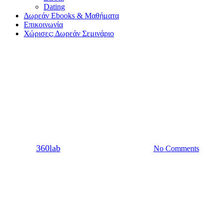
Dating
Δωρεάν Ebooks & Μαθήματα
Επικοινωνία
Χώρισες; Δωρεάν Σεμινάριο
Sex
Σχέση
Φαντασίωση με άλλον: Μήπως
απατάς με το μυαλό;
By
360lab
09/06/2020
20 Μαρτίου, 2024
No Comments