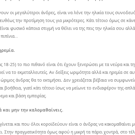
υν οι μεγαλύτεροι άνδρες, είναι να λένε την ηλικία τους συνοδευ
 ευθέως την προτίμηση τους για μικρότερες. Κάτι τέτοιο όμως σε κάνε
Είναι φυσικό κάποια στιγμή να θέλει να της πεις την ηλικία σου αλλ
 πιπίνια…
ηρεμία.
ίας 18-25) το πιο πιθανό είναι ότι έχουν ξενερώσει με τα νεύρα και 
ί να το εκμεταλλευτείς. Αν δείξεις ωριμότητα αλλά και ηρεμία σε α
ώριμος άνδρας θα το εκτιμήσει. Δεν χρειάζεται βέβαια να συμφωνείς 
ται βοήθεια, γιατί κάτι τέτοιο ίσως να μείωνε το ενδιαφέρον της-απλ
εμα και βάση εμπειρίας.
ά και μην την καλομαθαίνεις.
ίνεται και που όλοι κοροϊδεύουν είναι ο άνδρας να κακομαθαίνει μ
ει. Στην πραγματικότητα όμως αφού η μικρή τα πάρει χοντρά, στο τέ