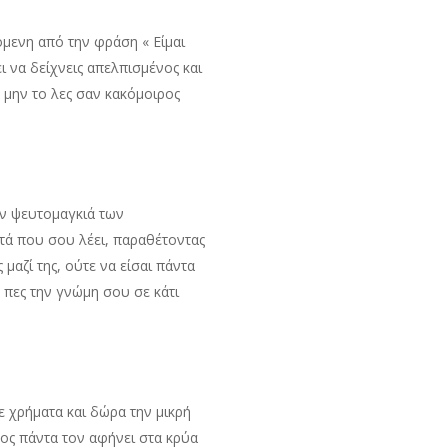
όμενη από την φράση « Είμαι
ι να δείχνεις απελπισμένος και
ά μην το λες σαν κακόμοιρος
την ψευτομαγκιά των
υτά που σου λέει, παραθέτοντας
μαζί της, ούτε να είσαι πάντα
ά πες την γνώμη σου σε κάτι
ε χρήματα και δώρα την μικρή
λος πάντα τον αφήνει στα κρύα