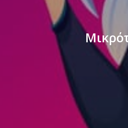
Μικρότ