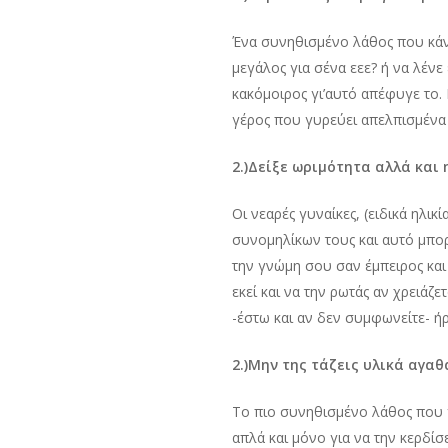
Ένα συνηθισμένο λάθος που κάνο
μεγάλος για σένα εεε? ή να λένε
κακόμοιρος γι’αυτό απέφυγε το. 
γέρος που γυρεύει απελπισμένα
2.)Δείξε ωριμότητα αλλά και 
Οι νεαρές γυναίκες, (ειδικά ηλικ
συνομηλίκων τους και αυτό μπορε
την γνώμη σου σαν έμπειρος και 
εκεί και να την ρωτάς αν χρειάζε
-έστω και αν δεν συμφωνείτε- ήρ
2.)Μην της τάζεις υλικά αγαθ
Το πιο συνηθισμένο λάθος που γ
απλά και μόνο για να την κερδίσ