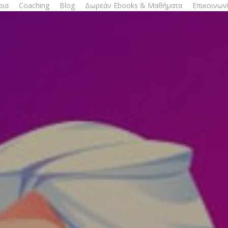
ρια
Coaching
Blog
Δωρεάν Ebooks & Μαθήματα
Επικοινων