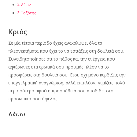
Λέων
Τοξότης
Κριός
Σε μία τέτοια περίοδο έχεις ανακαλύψει όλα τα
πλεονεκτήματα που έχει το να εστιάζεις στη δουλειά σου.
Συνειδητοποίησες ότι το πάθος και την ενέργεια που
αφιέρωνες στα ερωτικά σου προτιμάς πλέον να το
προσφέρεις στη δουλειά σου. Έτσι, όχι μόνο κερδίζεις την
επαγγελματική αναγνώριση, αλλά επιπλέον, γεμίζεις πολύ
περισσότερο αφού η προσπάθειά σου αποδίδει στο
προσωπικό σου όφελος.
Λέων
Το ζώδιο που άπειρες φορές έχει αποδείξει πόσο καλός
κυνηγός είναι στα ερωτικά του. Ωστόσο, πλέον όλες οι