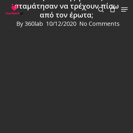
Skip
σταμάτησαν να τρέχουν πίσω
Men
to
από τον έρωτα;
search
main
By
360lab
10/12/2020
No Comments
content