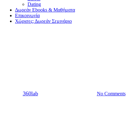
Dating
Δωρεάν Ebooks & Μαθήματα
Επικοινωνία
Χώρισες; Δωρεάν Σεμινάριο
Ζώδια
Γιατί θα σε χωρίσει ένα ζώδιο
της φωτιάς
By
360lab
04/01/2021
20 Μαρτίου, 2024
No Comments