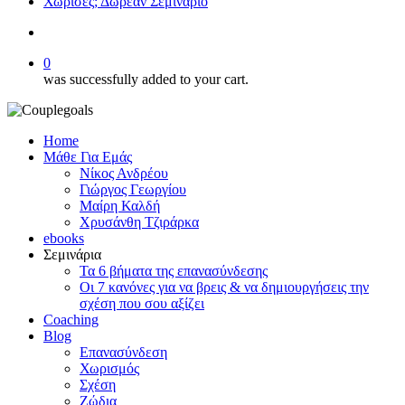
Χώρισες; Δωρεάν Σεμινάριο
search
0
was successfully added to your cart.
Home
Μάθε Για Εμάς
Νίκος Ανδρέου
Γιώργος Γεωργίου
Μαίρη Καλδή
Χρυσάνθη Τζιράρκα
ebooks
Σεμινάρια
Τα 6 βήματα της επανασύνδεσης
Οι 7 κανόνες για να βρεις & να δημιουργήσεις την
σχέση που σου αξίζει
Coaching
Blog
Επανασύνδεση
Χωρισμός
Σχέση
Ζώδια