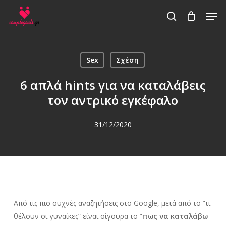
Skip
Men
to
search
main
content
Sex
Σχέση
6 απλά hints για να καταλάβεις
τον αντρικό εγκέφαλο
31/12/2020
Από τις πιο συχνές αναζητήσεις στο Google, μετά από το ”τι
θέλουν οι γυναίκες” είναι σίγουρα το ”
πως να καταλάβω