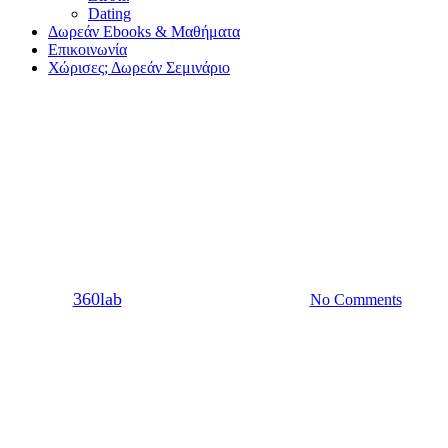
Dating
Δωρεάν Ebooks & Μαθήματα
Επικοινωνία
Χώρισες; Δωρεάν Σεμινάριο
Σχέση
Μήπως η σχέση σου δεν αξίζει
όλη αυτήν την προσπάθεια;
By
360lab
29/09/2021
20 Μαρτίου, 2024
No Comments