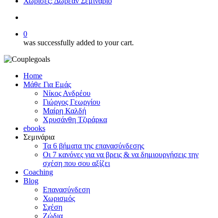
Χώρισες; Δωρεάν Σεμινάριο
search
0
was successfully added to your cart.
Home
Μάθε Για Εμάς
Νίκος Ανδρέου
Γιώργος Γεωργίου
Μαίρη Καλδή
Χρυσάνθη Τζιράρκα
ebooks
Σεμινάρια
Τα 6 βήματα της επανασύνδεσης
Οι 7 κανόνες για να βρεις & να δημιουργήσεις την
σχέση που σου αξίζει
Coaching
Blog
Επανασύνδεση
Χωρισμός
Σχέση
Ζώδια