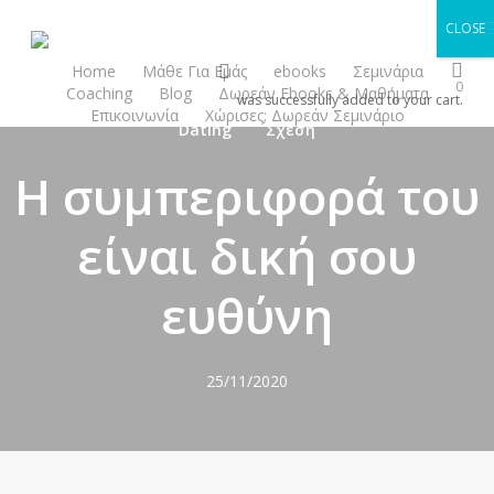
Skip
CLOSE
to
search
main
Home
Μάθε Για Εμάς
ebooks
Σεμινάρια
0
Coaching
Blog
Δωρεάν Ebooks & Μαθήματα
content
was successfully added to your cart.
Επικοινωνία
Χώρισες; Δωρεάν Σεμινάριο
Dating
Σχέση
Η συμπεριφορά του
είναι δική σου
ευθύνη
25/11/2020