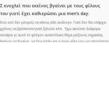
Σ ενοχλεί που εκείνος βγαίνει με τους φίλους
του γιατί έχει καθιερώσει μια
men’
s
day.
Ενώ εσύ δεν μπορείς να κάνεις κάτι ανάλογο. Γιατί δεν θα υπάρχει
χρόνος να βρίσκεστε/γιατί ζηλεύει κλπ. ‘Εχω ακούσει διάφορα
σενάρια γι’ αυτό το φλέγον ανατολίτικο θέμα μείζονος σημασίας.
Εκείνος να βγαίνει, να ξενυχτάει και η έρμη φίλη μου να επιτρέπεται
να πηγαίνει μόνο γυμναστήριο και αυτό με το ρολόι. Αλλά
τυφλώνει ο έρωτας στα πρώτα του βήματα και δεν είπε «Ώπα,
μπάστα τι λες βρε αγόρι μου» , η Λίζα όταν έπρεπε. Και έμεινε να
κάνει τη γλάστρα σε ένα ημιάδειο δυάρι κάπου στην Καλαμαριά.
Στέλνεις μηνύματα και σε αφήνει στο
διαβάστηκε.
Είτε μιλάμε για φλερτ, είτε για σχέση ελαφρυντικά δεν υπάρχουν.
Παρά μόνο αν έχει θέμα το δίκτυο στην περιοχή του. Αλλά και πάλι