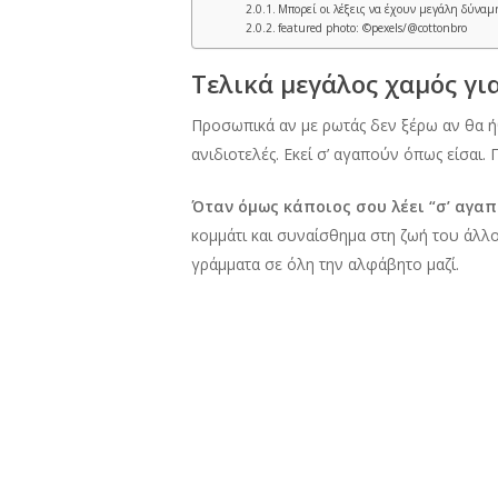
Μπορεί οι λέξεις να έχουν μεγάλη δύναμη
featured photo: ©pexels/@cottonbro
Τελικά μεγάλος χαμός για
Προσωπικά αν με ρωτάς δεν ξέρω αν θα ήθ
ανιδιοτελές. Εκεί σ’ αγαπούν όπως είσαι. 
Όταν όμως κάποιος σου λέει “σ’ αγα
κομμάτι και συναίσθημα στη ζωή του άλλου.
γράμματα σε όλη την αλφάβητο μαζί.
Και μετά νιώθεις ενοχή π
Μπορεί οι λέξεις να έχουν μεγάλη
Να τα λέτε τα σ’ αγαπώ όταν τα νιώθ
σύννεφο που μετράει 3 μήνες είτε 1 χρόνο
Αλλά όταν θα φτάσετε στην εξέταση των “