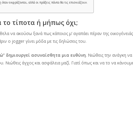
 όταν εκφράζονται, αλλά οι πράξεις πάντα θα τις επισκιάζουν.
 το τίποτα ή μήπως όχι;
ελα να ακούσω ξανά πως κάποιος μ’ αγαπάει πέραν της οικογένειάς 
Πριν ο jogger γίνει μόδα με τις δηλώσεις του.
πώ” δημιουργεί ασυναίσθητα μια ευθύνη
. Νιώθεις την ανάγκη να
 Νιώθεις άγχος και ασφάλεια μαζί. Γιατί όπως και να το να κάνουμε 
ου μπορεί να μην είσαι έτοιμος να ξεστομί
 δύναμη όταν εκφράζονται, αλλά οι πράξεις πάντα θα τ
ετε με όποιον τρόπο και για όποιον λόγο
. Είτε είναι άνοιξη, εί
. Λίγο θα πρέπει να σας νοιάζει.
σ’ αγαπώ” που θα σας πουν ψάξτε πιο βαθιά πέρα από τα λόγια.