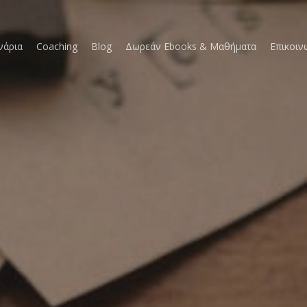
νάρια
Coaching
Blog
Δωρεάν Ebooks & Μαθήματα
Επικοιν