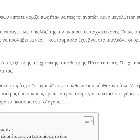
εων κάποτε νόμιζα πως ήταν να πεις “σ’ αγαπώ”. Και η μεγαλύτερη ε
 άκουγε πως ο “καλός” της την αγαπάει, έφτιαχνα εικόνες. Όπως στ
να προλάβει τα νέα. Η κουτσομπόλα έχει βγει στο μπαλκόνι, οι “φίλ
τό της εξέτασης της χρονικής τοποθέτησης.
Πότε το είπε
; Ti είχε 
τητας.
σει ιστορίες με “σ’ αγαπώ” που ειπώθηκαν και πάρθηκαν πίσω. Με 
ς που μας έπεισαν πως πρέπει να ραφτούμε για επικείμενους γάμους
μα το άκουσμα του “σ’ αγαπώ”.
ως όχι;
είσαι έτοιμος να ξεστομίσεις το ίδιο.