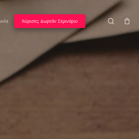
search
ωνία
Χώρισες; Δωρεάν Σεμινάριο