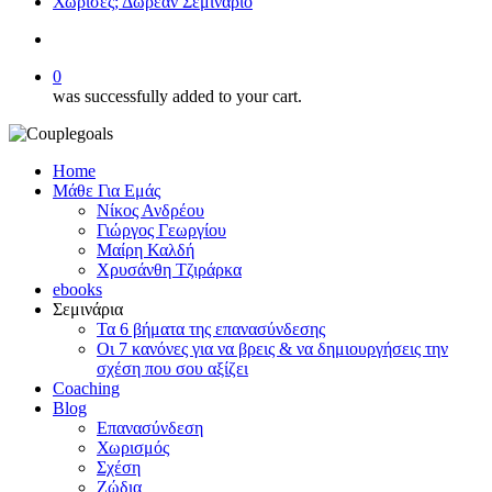
Χώρισες; Δωρεάν Σεμινάριο
search
0
was successfully added to your cart.
Home
Μάθε Για Εμάς
Νίκος Ανδρέου
Γιώργος Γεωργίου
Μαίρη Καλδή
Χρυσάνθη Τζιράρκα
ebooks
Σεμινάρια
Τα 6 βήματα της επανασύνδεσης
Οι 7 κανόνες για να βρεις & να δημιουργήσεις την
σχέση που σου αξίζει
Coaching
Blog
Επανασύνδεση
Χωρισμός
Σχέση
Ζώδια