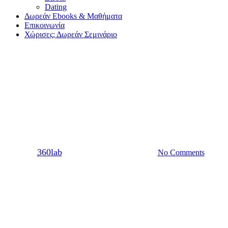
Dating
Δωρεάν Ebooks & Μαθήματα
Επικοινωνία
Χώρισες; Δωρεάν Σεμινάριο
Σχέση
Καμιά φορά είναι ευτυχία να
είσαι ελεύθερη
By
360lab
10/09/2021
20 Μαρτίου, 2024
No Comments