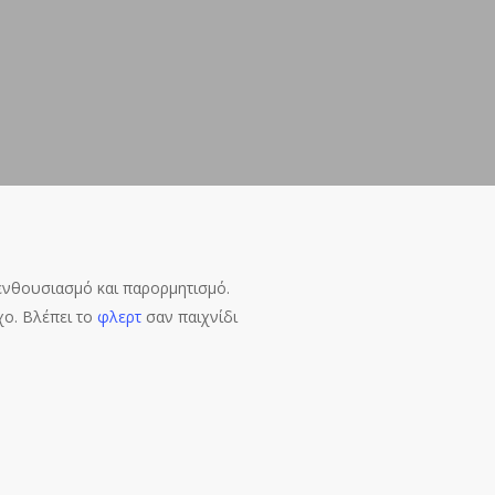
 ενθουσιασμό και παρορμητισμό.
χο. Βλέπει το
φλερτ
σαν παιχνίδι