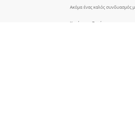
Ακόμα ένας καλός συνδυασμός με
Κριός και Ζυγός
Το πάθος και ο δυναμισμός του 
στην πραγματικότητα συμπληρώνε