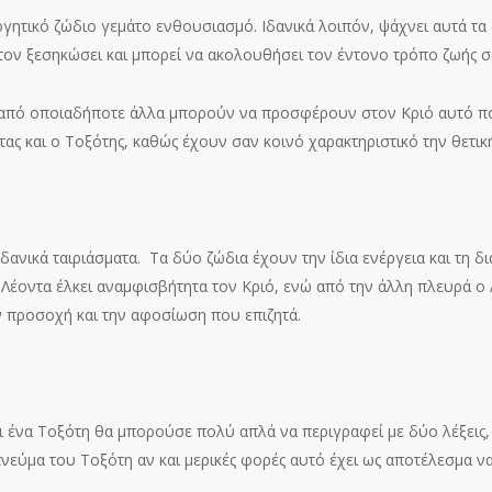
ργητικό ζώδιο γεμάτο ενθουσιασμό. Ιδανικά λοιπόν, ψάχνει αυτά τα σ
α τον ξεσηκώσει και μπορεί να ακολουθήσει τον έντονο τρόπο ζωής σ
 από οποιαδήποτε άλλα μπορούν να προσφέρουν στον Κριό αυτό που
τας και ο Τοξότης, καθώς έχουν σαν κοινό χαρακτηριστικό την θετικ
δανικά ταιριάσματα. Τα δύο ζώδια έχουν την ίδια ενέργεια και τη δ
Λέοντα έλκει αναμφισβήτητα τον Κριό, ενώ από την άλλη πλευρά ο Λ
ην προσοχή και την αφοσίωση που επιζητά.
ι ένα Τοξότη θα μπορούσε πολύ απλά να περιγραφεί με δύο λέξεις, 
πνεύμα του Τοξότη αν και μερικές φορές αυτό έχει ως αποτέλεσμα ν