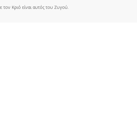
 τον Κριό είναι αυτός του Ζυγού.
Κριού εξιτάρουν τον ζυγό. Τα δύο αυτά ζώδια μπορούν να βρουν τ
ι το ένα το άλλο.
Previous Post
Next Post