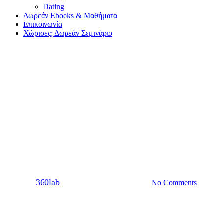
Dating
Δωρεάν Ebooks & Μαθήματα
Επικοινωνία
Χώρισες; Δωρεάν Σεμινάριο
Sex
Κάποια από τα καλύτερα
ξενοδοχεία με πισίνα εάν αυτό
το καλοκαίρι σε βρίσκει single
στην Αθήνα
By
360lab
20/08/2021
20 Μαρτίου, 2024
No Comments