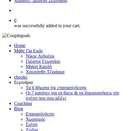
Χώρισες; Δωρεάν Σεμινάριο
search
0
was successfully added to your cart.
Home
Μάθε Για Εμάς
Νίκος Ανδρέου
Γιώργος Γεωργίου
Μαίρη Καλδή
Χρυσάνθη Τζιράρκα
ebooks
Σεμινάρια
Τα 6 βήματα της επανασύνδεσης
Οι 7 κανόνες για να βρεις & να δημιουργήσεις την
σχέση που σου αξίζει
Coaching
Blog
Επανασύνδεση
Χωρισμός
Σχέση
Ζώδια