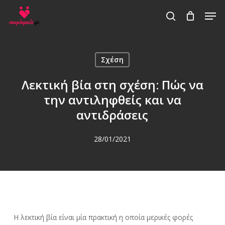
Skip
Men
to
search
main
content
Σχέση
Λεκτική βία στη σχέση: Πώς να
την αντιληφθείς και να
αντιδράσεις
28/01/2021
Η λεκτική βία είναι μία πρακτική η οποία μερικές φορές