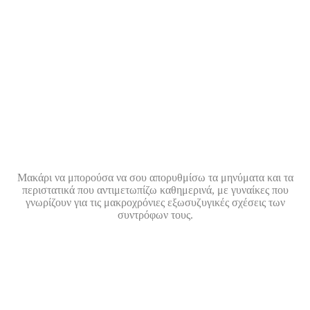
Μακάρι να μπορούσα να σου απορυθμίσω τα μηνύματα και τα
περιστατικά που αντιμετωπίζω καθημερινά, με γυναίκες που
γνωρίζουν για τις μακροχρόνιες εξωσυζυγικές σχέσεις των
συντρόφων τους.
Είναι μία κατάσταση
τόσο κοινή
πλέον, που ακόμα και οι
ίδιες
τη
γνωρίζουν ή είχαν δει τα σημάδια στον ορίζοντα, αλλά τα
αγνοούσαν
και απλά θέλουν να
μιλήσουν
, χωρίς να δράσουν.
Ένας
γάμος
μπορεί να έχει
τελειώσει από χρόνια
για τον άντρα
και για πολλούς λόγους, ο ίδιος να μην επιλέγει να μπει στη