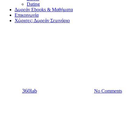
Dating
Δωρεάν Ebooks & Μαθήματα
Επικοινωνία
Χώρισες; Δωρεάν Σεμινάριο
Dating
Σχέση
Μακροχρόνιες Εξωσυζυγικές
Σχέσεις Και Μυστικά
By
360lab
25/02/2020
20 Μαρτίου, 2024
No Comments