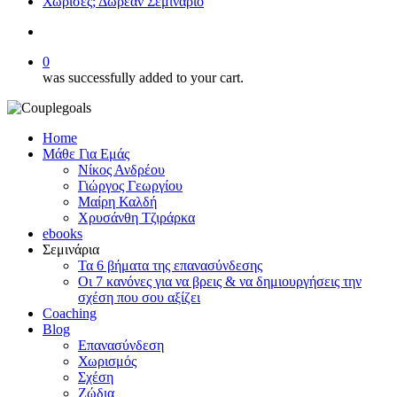
Χώρισες; Δωρεάν Σεμινάριο
search
0
was successfully added to your cart.
Home
Μάθε Για Εμάς
Νίκος Ανδρέου
Γιώργος Γεωργίου
Μαίρη Καλδή
Χρυσάνθη Τζιράρκα
ebooks
Σεμινάρια
Τα 6 βήματα της επανασύνδεσης
Οι 7 κανόνες για να βρεις & να δημιουργήσεις την
σχέση που σου αξίζει
Coaching
Blog
Επανασύνδεση
Χωρισμός
Σχέση
Ζώδια