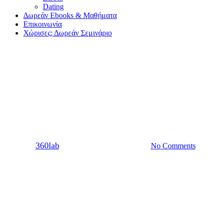
Dating
Δωρεάν Ebooks & Μαθήματα
Επικοινωνία
Χώρισες; Δωρεάν Σεμινάριο
Dating
Σχέση
Μεγαλώνεις; Στους άντρες
αρέσουν οι ώριμες γυναίκες!
By
360lab
18/03/2020
20 Μαρτίου, 2024
No Comments