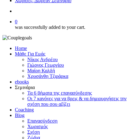
Χώρισες; Δωρεάν Σεμινάριο
search
0
was successfully added to your cart.
Home
Μάθε Για Εμάς
Νίκος Ανδρέου
Γιώργος Γεωργίου
Μαίρη Καλδή
Χρυσάνθη Τζιράρκα
ebooks
Σεμινάρια
Τα 6 βήματα της επανασύνδεσης
Οι 7 κανόνες για να βρεις & να δημιουργήσεις την
σχέση που σου αξίζει
Coaching
Blog
Επανασύνδεση
Χωρισμός
Σχέση
Ζώδια