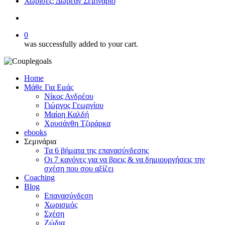
Χώρισες; Δωρεάν Σεμινάριο
search
0
was successfully added to your cart.
Home
Μάθε Για Εμάς
Νίκος Ανδρέου
Γιώργος Γεωργίου
Μαίρη Καλδή
Χρυσάνθη Τζιράρκα
ebooks
Σεμινάρια
Τα 6 βήματα της επανασύνδεσης
Οι 7 κανόνες για να βρεις & να δημιουργήσεις την
σχέση που σου αξίζει
Coaching
Blog
Επανασύνδεση
Χωρισμός
Σχέση
Ζώδια