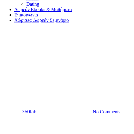
Dating
Δωρεάν Ebooks & Μαθήματα
Επικοινωνία
Χώρισες; Δωρεάν Σεμινάριο
Sex
Μήπως η αρνητική εικόνα που
έχεις για τον εαυτό σου απωθεί
τους υποψήφιους συντρόφους
σου;
By
360lab
25/01/2021
20 Μαρτίου, 2024
No Comments