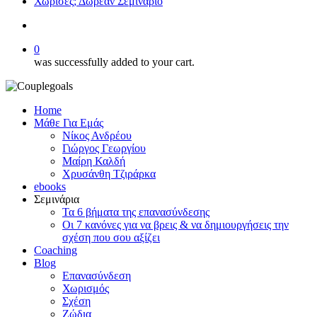
Χώρισες; Δωρεάν Σεμινάριο
search
0
was successfully added to your cart.
Home
Μάθε Για Εμάς
Νίκος Ανδρέου
Γιώργος Γεωργίου
Μαίρη Καλδή
Χρυσάνθη Τζιράρκα
ebooks
Σεμινάρια
Τα 6 βήματα της επανασύνδεσης
Οι 7 κανόνες για να βρεις & να δημιουργήσεις την
σχέση που σου αξίζει
Coaching
Blog
Επανασύνδεση
Χωρισμός
Σχέση
Ζώδια