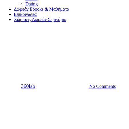
Dating
Δωρεάν Ebooks & Μαθήματα
Επικοινωνία
Χώρισες; Δωρεάν Σεμινάριο
Sex
Μήπως ο κόλπος σου έχει
περίεργη αίσθηση μετά το σεξ;
By
360lab
19/01/2021
20 Μαρτίου, 2024
No Comments