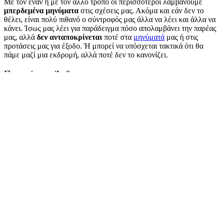
Με τον έναν ή με τον άλλο τρόπο οι περισσότεροι λαμβάνουμε
μπερδεμένα μηνύματα
στις σχέσεις μας. Ακόμα και εάν δεν το
θέλει, είναι πολύ πιθανό ο σύντροφός μας άλλα να λέει και άλλα να
κάνει. Ίσως μας λέει για παράδειγμα πόσο απολαμβάνει την παρέας
μας, αλλά
δεν ανταποκρίνεται
ποτέ στα
μηνύματά
μας ή στις
προτάσεις μας για έξοδο. Ή μπορεί να υπόσχεται τακτικά ότι θα
πάμε μαζί μια εκδρομή, αλλά ποτέ δεν το κανονίζει.
Περιεχόμενα Άρθρου
Το σίγουρο είναι πως με τα μπερδεμένα μηνύματα υπάρχει
ασυνέπεια, μεταξύ λέξεων και ενεργειών.
Παρατήρησε την ασυνέπεια μεταξύ λέξεων και ενεργειών
Δώσε χρόνο
Δες εάν υπάρχει ένα μοτίβο
Μίλησέ του για τη συμπεριφορά του
featured photo: @charityvictoria
Το σίγουρο είναι πως με τα μπερδεμένα μηνύματα
υπάρχει
ασυνέπεια
, μεταξύ λέξεων και ενεργειών.
Η ασυνέπεια μεταξύ αυτού που λέει και αυτού που κάνει ο