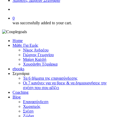
Χώρισες; Δωρεάν Σεμινάριο
search
0
was successfully added to your cart.
Home
Μάθε Για Εμάς
Νίκος Ανδρέου
Γιώργος Γεωργίου
Μαίρη Καλδή
Χρυσάνθη Τζιράρκα
ebooks
Σεμινάρια
Τα 6 βήματα της επανασύνδεσης
Οι 7 κανόνες για να βρεις & να δημιουργήσεις την
σχέση που σου αξίζει
Coaching
Blog
Επανασύνδεση
Χωρισμός
Σχέση
Ζώδια