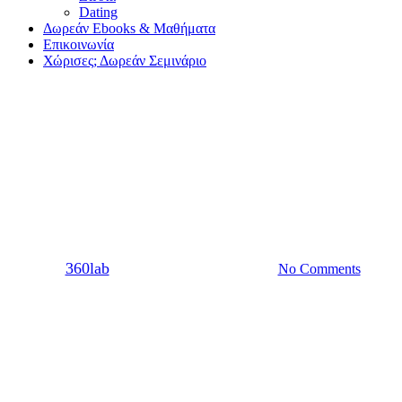
Dating
Δωρεάν Ebooks & Μαθήματα
Επικοινωνία
Χώρισες; Δωρεάν Σεμινάριο
Σχέση
Μήπως λαμβάνεις μπερδεμένα
μηνύματα στη σχέση σου;
By
360lab
14/05/2021
20 Μαρτίου, 2024
No Comments