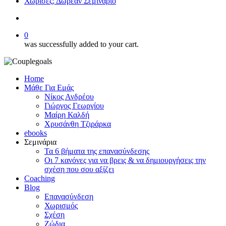
Χώρισες; Δωρεάν Σεμινάριο
search
0
was successfully added to your cart.
Home
Μάθε Για Εμάς
Νίκος Ανδρέου
Γιώργος Γεωργίου
Μαίρη Καλδή
Χρυσάνθη Τζιράρκα
ebooks
Σεμινάρια
Τα 6 βήματα της επανασύνδεσης
Οι 7 κανόνες για να βρεις & να δημιουργήσεις την
σχέση που σου αξίζει
Coaching
Blog
Επανασύνδεση
Χωρισμός
Σχέση
Ζώδια