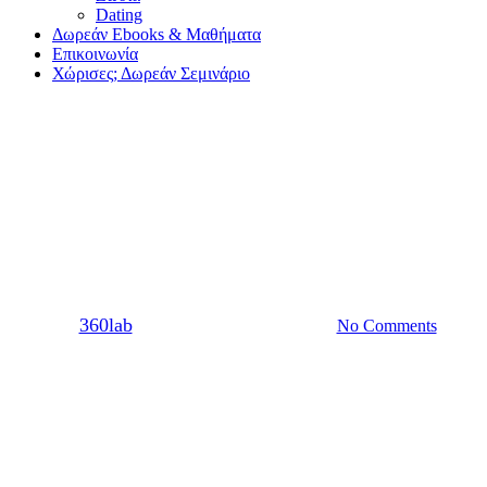
Dating
Δωρεάν Ebooks & Μαθήματα
Επικοινωνία
Χώρισες; Δωρεάν Σεμινάριο
Dating
Σχέση
4 Μυστικά του φλερτ για
πρωτάρηδες
By
360lab
21/03/2015
20 Μαρτίου, 2024
No Comments