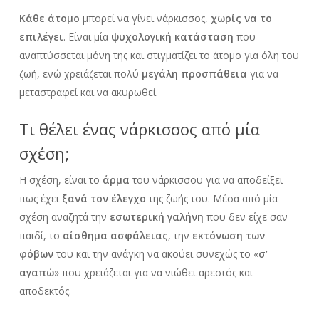
Κάθε άτομο
μπορεί να γίνει νάρκισσος,
χωρίς να το
επιλέγει
. Είναι μία
ψυχολογική κατάσταση
που
αναπτύσσεται μόνη της και στιγματίζει το άτομο για όλη του
ζωή, ενώ χρειάζεται πολύ
μεγάλη προσπάθεια
για να
μεταστραφεί και να ακυρωθεί.
Τι θέλει ένας νάρκισσος από μία
σχέση;
Η σχέση, είναι το
άρμα
του νάρκισσου για να αποδείξει
πως έχει
ξανά τον έλεγχο
της ζωής του. Μέσα από μία
σχέση αναζητά την
εσωτερική γαλήνη
που δεν είχε σαν
παιδί, το
αίσθημα ασφάλειας
, την
εκτόνωση των
φόβων
του και την ανάγκη να ακούει συνεχώς το «
σ’
αγαπώ
» που χρειάζεται για να νιώθει αρεστός και
αποδεκτός.