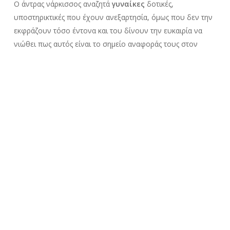
Ο άντρας νάρκισσος αναζητά
γυναίκες
δοτικές,
υποστηρικτικές που έχουν ανεξαρτησία, όμως που δεν την
εκφράζουν τόσο έντονα και του δίνουν την ευκαιρία να
νιώθει πως αυτός είναι το σημείο αναφοράς τους στον
κόσμο γιατί θέλει να νιώθει ο
ίδιος σημαντικός
.
Με απλά λόγια, ο νάρκισσος
αποζητά τον έλεγχο
που
ποτέ δεν είχε και τον
θαυμασμό
μίας συντρόφου ώστε να
είναι
ικανοποιημένος
.
Πότε ένας νάρκισσος δεν είναι
ευχαριστημένος σε μία σχέση;
Όταν δεν παίρνει αυτά που θέλει. Εάν είναι σε μία σχέση
που δεν του προσφέρονται όλα όσα θέλει αρχίζει και
βιώνει το
αίσθημα του ανικανοποίητου
, τον φόβο των
λάθος επιλογών, το συνεχόμενο και αυξανόμενο στρες και
έτσι οδηγείται σε σπασμωδικές κινήσεις ή την διαφύγει από