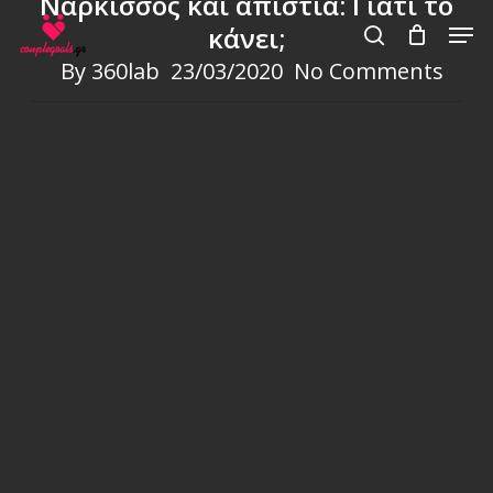
Νάρκισσος και απιστία: Γιατί το
Skip
Men
κάνει;
to
search
By
360lab
23/03/2020
No Comments
main
content