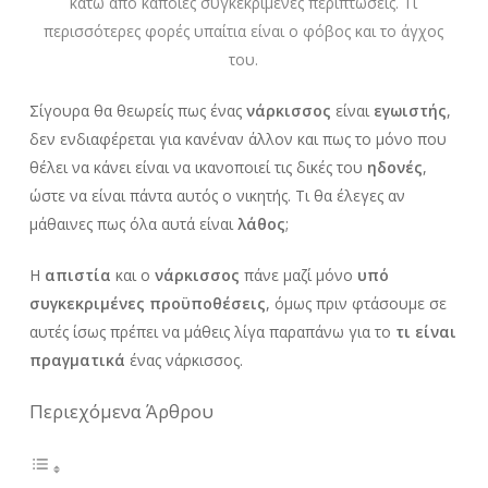
κάτω από κάποιες συγκεκριμένες περιπτώσεις. Τι
περισσότερες φορές υπαίτια είναι ο φόβος και το άγχος
του.
Σίγουρα θα θεωρείς πως ένας
νάρκισσος
είναι
εγωιστής
,
δεν ενδιαφέρεται για κανέναν άλλον και πως το μόνο που
θέλει να κάνει είναι να ικανοποιεί τις δικές του
ηδονές
,
ώστε να είναι πάντα αυτός ο νικητής. Τι θα έλεγες αν
μάθαινες πως όλα αυτά είναι
λάθος
;
Η
απιστία
και ο
νάρκισσος
πάνε μαζί μόνο
υπό
συγκεκριμένες προϋποθέσεις
, όμως πριν φτάσουμε σε
αυτές ίσως πρέπει να μάθεις λίγα παραπάνω για το
τι είναι
πραγματικά
ένας νάρκισσος.
Περιεχόμενα Άρθρου