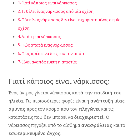
Γιατί κάποιος είναι νάρκισσος;
Τι θέλει ένας νάρκισσος από μία σχέση;
Πότε ένας νάρκισσος δεν είναι ευχαριστημένος σε μία
σχέση;
Απάτη και νάρκισσος
Πώς απατά ένας νάρκισσος;
Πως πρέπει να δεις εσύ την απάτη;
Είναι αναπόφευκτη η απιστία;
Γιατί κάποιος είναι νάρκισσος;
Ένας άντρας γίνεται νάρκισσος
κατά την παιδική του
ηλικία
. Τις περισσότερες φορές είναι η
ανάπτυξη μίας
άμυνας
προς τον κόσμο που τον
πληγώνει
και τις
καταστάσεις που δεν μπορεί να
διαχειριστεί
. Ο
νάρκισσος πηγάζει από το αίσθημα
ανασφάλειας
και το
εσωτερικευμένο άγχος
.