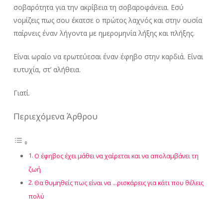
σοβαρότητα για την ακρίβεια τη σοβαροφάνεια. Εσύ
νομίζεις πως σου έκατσε ο πρώτος λαχνός και στην ουσία
παίρνεις έναν λήγοντα με ημερομηνία λήξης και πλήξης.
Είναι ωραίο να ερωτεύεσαι έναν έφηβο στην καρδιά. Είναι
ευτυχία, στ’ αλήθεια.
Γιατί.
Περιεχόμενα Άρθρου
Ο έφηβος έχει μάθει να χαίρεται και να απολαμβάνει τη
ζωή
Θα θυμηθείς πως είναι να …ρισκάρεις για κάτι που θέλεις
πολύ
Θα αγαπηθείς και θα αγαπήσεις πιο αυθόρμητα
Θα σε γεμίσει θετική ενέργεια