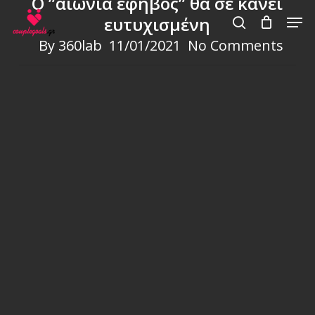
Ο ”αιώνια έφηβος” θα σε κάνει
Skip
Men
ευτυχισμένη
to
search
By
360lab
11/01/2021
No Comments
main
content