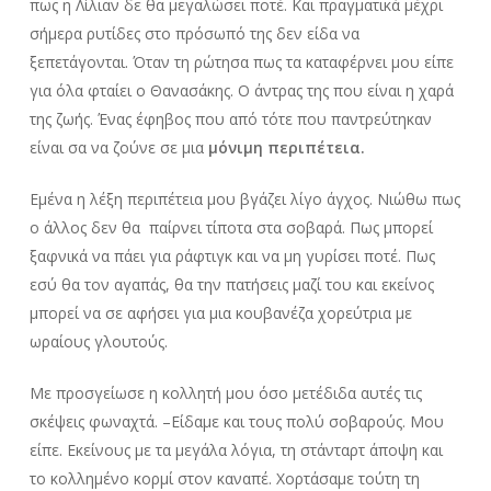
πως η Λίλιαν δε θα μεγαλώσει ποτέ. Και πραγματικά μέχρι
σήμερα ρυτίδες στο πρόσωπό της δεν είδα να
ξεπετάγονται. Όταν τη ρώτησα πως τα καταφέρνει μου είπε
για όλα φταίει ο Θανασάκης. Ο άντρας της που είναι η χαρά
της ζωής. Ένας έφηβος που από τότε που παντρεύτηκαν
είναι σα να ζούνε σε μια
μόνιμη περιπέτεια.
Εμένα η λέξη περιπέτεια μου βγάζει λίγο άγχος. Νιώθω πως
ο άλλος δεν θα παίρνει τίποτα στα σοβαρά. Πως μπορεί
ξαφνικά να πάει για ράφτιγκ και να μη γυρίσει ποτέ. Πως
εσύ θα τον αγαπάς, θα την πατήσεις μαζί του και εκείνος
μπορεί να σε αφήσει για μια κουβανέζα χορεύτρια με
ωραίους γλουτούς.
Με προσγείωσε η κολλητή μου όσο μετέδιδα αυτές τις
σκέψεις φωναχτά. –Είδαμε και τους πολύ σοβαρούς. Μου
είπε. Εκείνους με τα μεγάλα λόγια, τη στάνταρτ άποψη και
το κολλημένο κορμί στον καναπέ. Χορτάσαμε τούτη τη