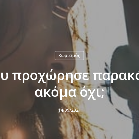
Χωρισμός
υ προχώρησε παρακ
ακόμα όχι;
14/09/2021