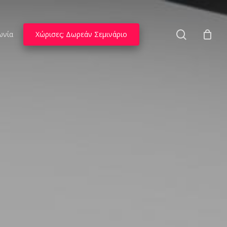
search
ωνία
Χώρισες; Δωρεάν Σεμινάριο