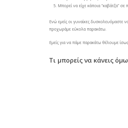
Μπορεί να είχε κάποια “καβάτζα” σε
Ενώ εμείς οι γυναίκες δυσκολευόμαστε να
προχωράμε εύκολα παρακάτω.
Εμείς για να πάμε παρακάτω θέλουμε ίσω
Τι μπορείς να κάνεις όμω
Δεν θα στεναχωρηθείς καθόλου και δ
Δεν θα μιλάς για αυτόν και ούτε θα ρω
Θα αρχίσεις να βγαίνεις και εσύ έξω.
Βγάλε τις παρωπίδες σου, ξεπέρασε το πα
Το ότι προχώρησε δεν σημαίνει ότι εσύ θα
χάνεις μικρές και όμορφες στιγμές α