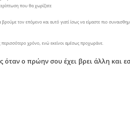
 περίπτωση που θα χωρίζατε
 βρούμε τον επόμενο και αυτό γιατί ίσως να είμαστε πιο συναισθημ
ς περισσότερο χρόνο, ενώ εκείνοι αμέσως προχωράνε.
ς όταν ο πρώην σου έχει βρει άλλη και εσ
εν θα του στείλεις κάποιο μήνυμα
τάς τι κάνει και πώς είναι
 Δεν θα κάθεσαι κλεισμένη σε ένα σπίτι για να στεναχωριέσαι. Πίστεψ
ρελθόν σου και προχώρα παρακάτω χωρίς να σε νοιάζει τι κάνει ο 
 κάτσεις να κλαις και να περιμένεις πότε θα χωρίσει και αν θα χωρίσ
πό τη ζωή σου.