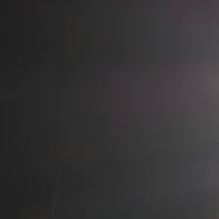
Hit enter to search or ESC to close