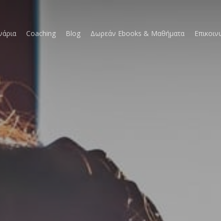
νάρια
Coaching
Blog
Δωρεάν Ebooks & Μαθήματα
Επικοιν