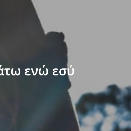
άτω ενώ εσύ