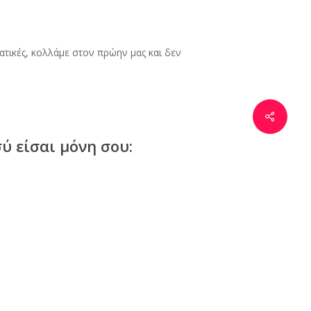
ατικές, κολλάμε στον πρώην μας και δεν
ύ είσαι μόνη σου:
έ με δεν αξίζει
πρώην σου.
ει και αν θα γυρίσει ξανά σε σένα.
Έτσι