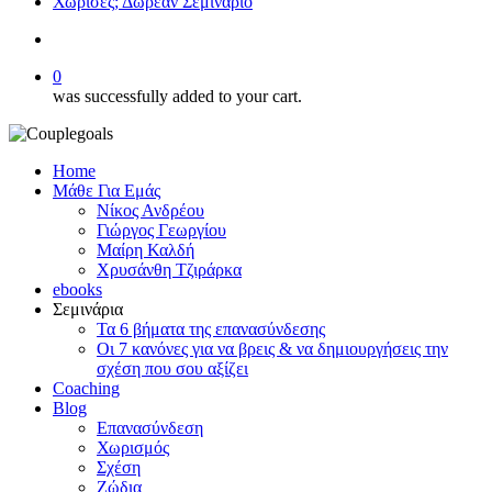
Χώρισες; Δωρεάν Σεμινάριο
search
0
was successfully added to your cart.
Home
Μάθε Για Εμάς
Νίκος Ανδρέου
Γιώργος Γεωργίου
Μαίρη Καλδή
Χρυσάνθη Τζιράρκα
ebooks
Σεμινάρια
Τα 6 βήματα της επανασύνδεσης
Οι 7 κανόνες για να βρεις & να δημιουργήσεις την
σχέση που σου αξίζει
Coaching
Blog
Επανασύνδεση
Χωρισμός
Σχέση
Ζώδια