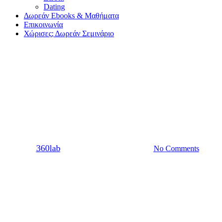
Dating
Δωρεάν Ebooks & Μαθήματα
Επικοινωνία
Χώρισες; Δωρεάν Σεμινάριο
Χωρισμός
Ο χωρισμός θέλει ριζική
ανανέωση
By
360lab
08/07/2021
20 Μαρτίου, 2024
No Comments