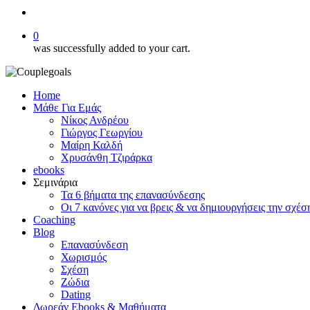
search
0
was successfully added to your cart.
Home
Μάθε Για Εμάς
Νίκος Ανδρέου
Γιώργος Γεωργίου
Μαίρη Καλδή
Χρυσάνθη Τζιράρκα
ebooks
Σεμινάρια
Τα 6 βήματα της επανασύνδεσης
Οι 7 κανόνες για να βρεις & να δημιουργήσεις την σχέσ
Coaching
Blog
Επανασύνδεση
Χωρισμός
Σχέση
Ζώδια
Dating
Δωρεάν Ebooks & Μαθήματα