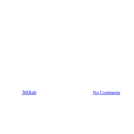
Dating
Sex
Σχέση
ναδικοί λόγοι που παραμένεις ακ
By
360lab
24/08/2020
20 Μαρτίου, 2024
No Comments