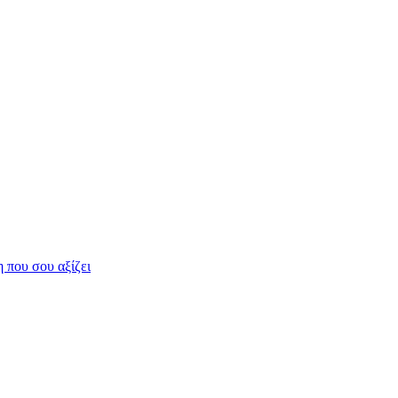
η που σου αξίζει