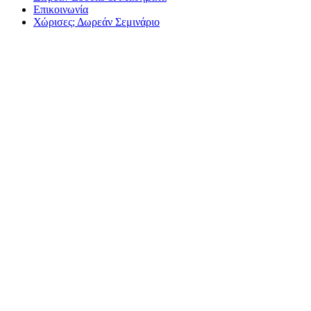
Επικοινωνία
Χώρισες; Δωρεάν Σεμινάριο
Οι δύο μο