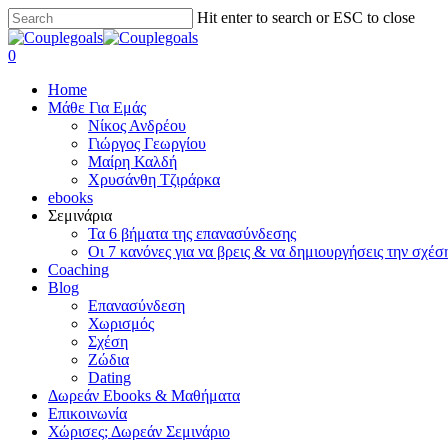
Skip
Hit enter to search or ESC to close
to
Close
main
Search
search
0
content
Menu
Home
Μάθε Για Εμάς
Νίκος Ανδρέου
Γιώργος Γεωργίου
Μαίρη Καλδή
Χρυσάνθη Τζιράρκα
ebooks
Σεμινάρια
Τα 6 βήματα της επανασύνδεσης
Οι 7 κανόνες για να βρεις & να δημιουργήσεις την σχέσ
Coaching
Blog
Επανασύνδεση
Χωρισμός
Σχέση
Ζώδια
Dating
Δωρεάν Ebooks & Μαθήματα
Επικοινωνία
Χώρισες; Δωρεάν Σεμινάριο