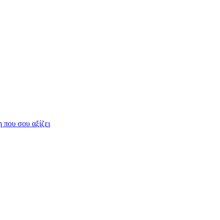
η που σου αξίζει