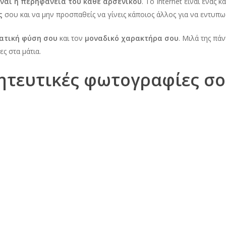
ναι η περηφάνεια του κάθε αρσενικού
. Το Internet είναι ένας
ς
σου και να μην προσπαθείς να γίνεις κάποιος άλλος για να εντυπωσ
ατική φύση σου
και τον
μοναδικό χαρακτήρα σου
. Μιλά της πάν
ες στα μάτια.
οητευτικές φωτογραφίες σ
 είναι καθοριστική για το αν θα μας συμπαθήσει ή όχι. Για να έχεις
φίες
σου, ώστε να κερδίζεις την πρώτη εντύπωση.
αγίδα
. Οι φωτογραφίες σου θα πρέπει να
εστιάζουν στο πρόσω
αι όχι τα μπράτσα σου ή τους κοιλιακούς σου.
 ευγενικός
το Internet, οφείλεις
να είσαι ευγενικός
. Εάν δεν σου απαντήσει, 
ίδι του ψηφιακού έρωτα
, πολλές φορές είναι επιφυλακτικές
και δ