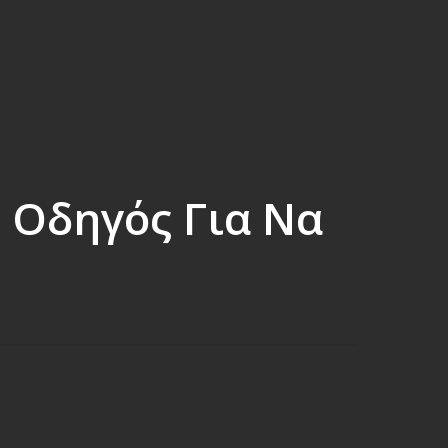
ς Οδηγός Για Να