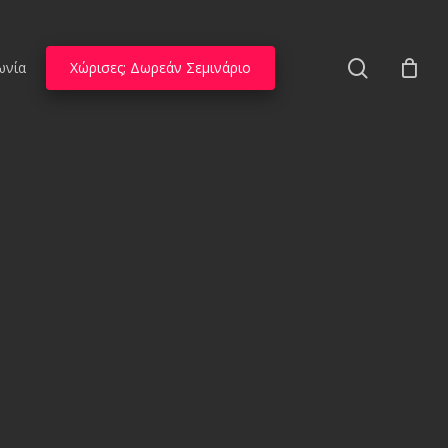
search
ωνία
Χώρισες; Δωρεάν Σεμινάριο