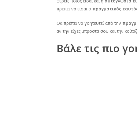
Ξέρεις ποιος είσαι και η
αυτογνωσία εί
πρέπει να είσαι ο
πραγματικός εαυτό
Θα πρέπει να γοητευτεί από την
πραγμ
αν την είχες μπροστά σου και την κοίταζ
Βάλε τις πιο γ
Η πρώτη εντύπωση που μας κάνει κάποιος,
βάζεις
τις πιο γοητευτικές φωτογρα
Όμως πρόσεχε γιατί υπάρχει μία π
Μία γυναίκα θέλει να δει πρώτα εσένα κ
Να είσαι πάντα
Όταν ξεκινήσεις να μιλάς με κάποια από 
σεβαστείς. Αρκετές γυναίκες στο παιχν