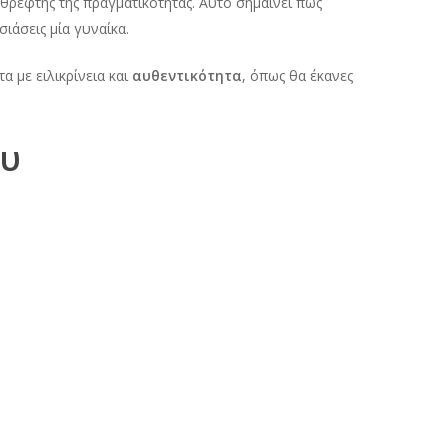
 καθρέφτης της πραγματικότητας. Αυτό σημαίνει πως
ιάσεις μία γυναίκα.
τα με ειλικρίνεια και
αυθεντικότητα
, όπως θα έκανες
ου
 πάντα επιτυχίες στο online dating, θα πρέπει να
πο
και το
ευγενικό χαμόγελο
σου και όχι στο σώμα.
σημαίνει πως δεν αναζητά κάποιον και οφείλεις να το
εν ανοίγονται εύκολα. Να θυμάσαι πως η ευγένεια