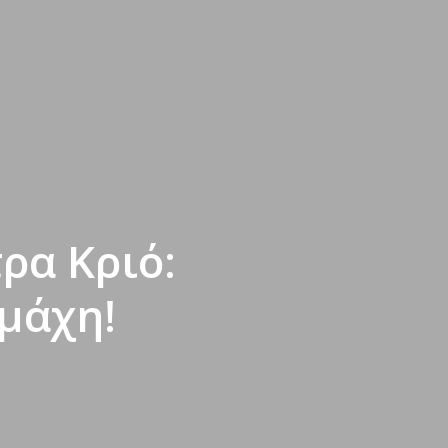
ρα Κριό:
μάχη!